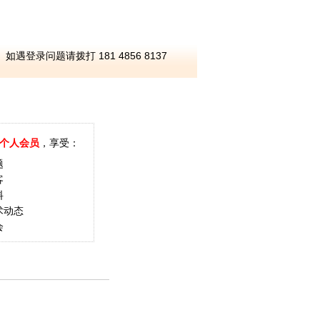
如遇登录问题请拨打 181 4856 8137
个人会员
，享受：
题
客
料
术动态
会