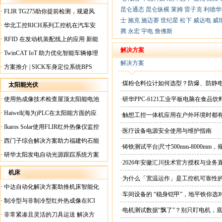
昆仑通态
昆仑纵横
莱姆
雷子克
利德华
·
FLIR TG275助你提前检测，规避风
士
施克
施迈赛
世纪星
松下
威达电
威
险！
·
华北工控RICH系列工控机在汽车安
腾
永宏
宇电
詹佛斯
全检测行业中的应用
·
RFID 在发动机装配线上的应用 新能
源汽车爆炸频发？
解决方案
·
TwinCAT IoT 助力优化智能车辆修理
解决方案
·
方案推介 | SICK车身定位系统BPS
·煤粉仓料位计如何选型？防爆、防静
太阳能光伏
·
使用热成像技术检查屋顶太阳能电池
·研华PPC-6121工业平板电脑在食
板
·
Haiwell(海为)PLC在太阳能方面的应
·触想工控一体机应用在户外环境时都
用
·
Ikaros Solar使用FLIR红外热像仪监控
·医疗设备电源安全使用与维护指南
已装太阳能电池板
·
西门子综合解决方案助力福建钧石能
·铸铁测试平台|尺寸500mm-8000mm
源飞速发展
·
研华太阳发电自动光源跟踪系统方案
·2026年安徽汇川技术官方授权与业务
现货直供平台
机床
·为什么「宽温运作」是工控机可靠性
·
中达自动化解决方案助推机床智能化
·车间设备的 “稳身铠甲”，地平铁你选
升级
·
制冷型与非制冷型红外热成像在ICI
·电机测试数据“飘了”？别只盯电机，
工厂内完美配合
·
非常紧凑且灵活的刀具运送 解决方