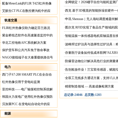
案
·全网锁定！2026楼宇自控与能耗监
·
配备MeterLink的FLIR T425红外热像
仪帮助Medite Europe Ltd加快红外检测
·西克 基于3D视觉的智能拆垛软硬件
·
艾默生CT PLC在数控磨沟机中的应
工作速度
用
·申讯 Shenxun｜无人场站调度难题
轨道交通
·图尔克 RFID实现了食品生产领域的
·
FLIR红外热像仪助力确定芬兰路况
·
紫金桥组态软件在高速隧道监控中的
·智能温振一体传感器电机双轴温度在
应用
·
华北工控地铁AFC系统解决方案
·波峰焊过炉治具与选择性过炉治具：
·
保护货车和公共汽车免于致命事故
·存量医疗设备如何低成本联网?ALXB1
·
WAGO接线端子在大秦重载铁路信号
·防爆雷达物位计解决高危行业的测量
楼设备中的应用
电力
·告别粗放作业！兰宝双传感器，赋能
·
西门子S7-200 SMART PLC在全自动
·全双工无线多方通话方案，支持15人
蓄电池短路内阻检测机上的应用
·
红外热像仪用于变电站监测
·精密制造领域 — 高速成像检测方案
·
亚控科技——电厂输煤程控制系统解
总记录:24046
总页数:1203
决方案
·
韩国火力发电厂使用红外热像仪预防
火灾
·
贝加莱PCC 在变电站自动化中的应
用
能源