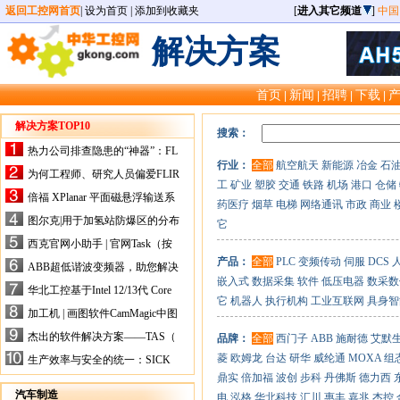
返回工控网首页
|
设为首页
|
添加到收藏夹
[
进入其它频道
]
中国
解决方案
首页
新闻
招聘
下载
|
|
|
|
解决方案TOP10
搜索：
热力公司排查隐患的“神器”：FL
行业：
全部
航空航天
新能源
冶金
石
IR手持式热像仪，高效精准！
为何工程师、研究人员偏爱FLIR
工
矿业
塑胶
交通
铁路
机场
港口
仓储
X-HS系列热像仪？精准高效是
倍福 XPlanar 平面磁悬浮输送系
药医疗
烟草
电梯
网络通讯
市政
商业
关键
统的创新应用
图尔克|用于加氢站防爆区的分布
它
式I/O解决方案
西克官网小助手 | 官网Task（按
任务选型）更新预告
产品：
全部
PLC
变频传动
伺服
DCS
ABB超低谐波变频器，助您解决
嵌入式
数据采集
软件
低压电器
数采数
电气设备运行难题！
华北工控基于Intel 12/13代 Core
它
机器人
执行机构
工业互联网
具身智
的ATX-6159嵌入式主板，推进
加工机 | 画图软件CamMagic中图
机器人市场
层整合的问题
杰出的软件解决方案——TAS（
品牌：
全部
西门子
ABB
施耐德
艾默
Turck Automation Suite）
菱
欧姆龙
台达
研华
威纶通
MOXA
组
生产效率与安全的统一：SICK
关于机器人技术传感器解决方案
鼎实
倍加福
波创
步科
丹佛斯
德力西
的采访
汽车制造
电
泓格
华北科技
汇川
惠丰
嘉兆
杰控