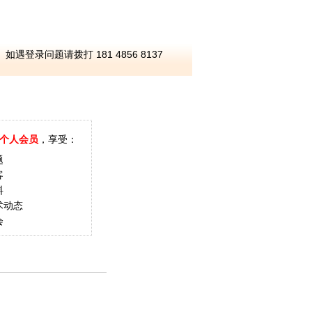
如遇登录问题请拨打 181 4856 8137
个人会员
，享受：
题
客
料
术动态
会