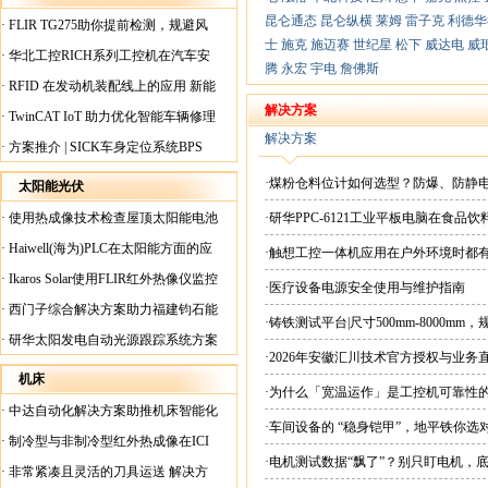
昆仑通态
昆仑纵横
莱姆
雷子克
利德华
·
FLIR TG275助你提前检测，规避风
士
施克
施迈赛
世纪星
松下
威达电
威
险！
·
华北工控RICH系列工控机在汽车安
腾
永宏
宇电
詹佛斯
全检测行业中的应用
·
RFID 在发动机装配线上的应用 新能
源汽车爆炸频发？
解决方案
·
TwinCAT IoT 助力优化智能车辆修理
解决方案
·
方案推介 | SICK车身定位系统BPS
·煤粉仓料位计如何选型？防爆、防静
太阳能光伏
·
使用热成像技术检查屋顶太阳能电池
·研华PPC-6121工业平板电脑在食
板
·
Haiwell(海为)PLC在太阳能方面的应
·触想工控一体机应用在户外环境时都
用
·
Ikaros Solar使用FLIR红外热像仪监控
·医疗设备电源安全使用与维护指南
已装太阳能电池板
·
西门子综合解决方案助力福建钧石能
·铸铁测试平台|尺寸500mm-8000mm
源飞速发展
·
研华太阳发电自动光源跟踪系统方案
·2026年安徽汇川技术官方授权与业务
现货直供平台
机床
·为什么「宽温运作」是工控机可靠性
·
中达自动化解决方案助推机床智能化
·车间设备的 “稳身铠甲”，地平铁你选
升级
·
制冷型与非制冷型红外热成像在ICI
·电机测试数据“飘了”？别只盯电机，
工厂内完美配合
·
非常紧凑且灵活的刀具运送 解决方