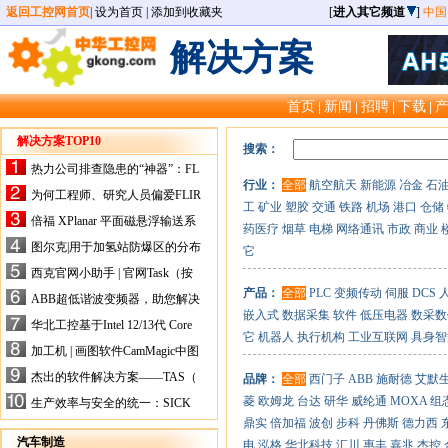
返回工控网首页
|
设为首页
|
添加到收藏夹
[
进入其它频道
]
中国
解决方案
首页
新闻
招聘
下载
|
|
|
|
解决方案TOP10
搜索：
热力公司排查隐患的“神器”：FL
行业：
全部
航空航天
新能源
冶金
石
IR手持式热像仪，高效精准！
为何工程师、研究人员偏爱FLIR
工
矿业
塑胶
交通
铁路
机场
港口
仓储
X-HS系列热像仪？精准高效是
倍福 XPlanar 平面磁悬浮输送系
药医疗
烟草
电梯
网络通讯
市政
商业
关键
统的创新应用
图尔克|用于加氢站防爆区的分布
它
式I/O解决方案
西克官网小助手 | 官网Task（按
任务选型）更新预告
产品：
全部
PLC
变频传动
伺服
DCS
ABB超低谐波变频器，助您解决
嵌入式
数据采集
软件
低压电器
数采数
电气设备运行难题！
华北工控基于Intel 12/13代 Core
它
机器人
执行机构
工业互联网
具身智
的ATX-6159嵌入式主板，推进
加工机 | 画图软件CamMagic中图
机器人市场
层整合的问题
杰出的软件解决方案——TAS（
品牌：
全部
西门子
ABB
施耐德
艾默
Turck Automation Suite）
菱
欧姆龙
台达
研华
威纶通
MOXA
组
生产效率与安全的统一：SICK
关于机器人技术传感器解决方案
鼎实
倍加福
波创
步科
丹佛斯
德力西
的采访
汽车制造
电
泓格
华北科技
汇川
惠丰
嘉兆
杰控