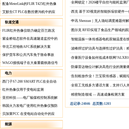
案
·全网锁定！2026楼宇自控与能耗监
·
配备MeterLink的FLIR T425红外热像
仪帮助Medite Europe Ltd加快红外检测
·西克 基于3D视觉的智能拆垛软硬件
·
艾默生CT PLC在数控磨沟机中的应
工作速度
用
·申讯 Shenxun｜无人场站调度难题
轨道交通
·图尔克 RFID实现了食品生产领域的
·
FLIR红外热像仪助力确定芬兰路况
·
紫金桥组态软件在高速隧道监控中的
·智能温振一体传感器电机双轴温度在
应用
·
华北工控地铁AFC系统解决方案
·波峰焊过炉治具与选择性过炉治具：
·
保护货车和公共汽车免于致命事故
·存量医疗设备如何低成本联网?ALXB1
·
WAGO接线端子在大秦重载铁路信号
·防爆雷达物位计解决高危行业的测量
楼设备中的应用
电力
·告别粗放作业！兰宝双传感器，赋能
·
西门子S7-200 SMART PLC在全自动
·全双工无线多方通话方案，支持15人
蓄电池短路内阻检测机上的应用
·
红外热像仪用于变电站监测
·精密制造领域 — 高速成像检测方案
·
亚控科技——电厂输煤程控制系统解
总记录:24046
总页数:1203
决方案
·
韩国火力发电厂使用红外热像仪预防
火灾
·
贝加莱PCC 在变电站自动化中的应
用
能源