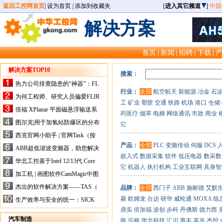
返回工控网首页
|
设为首页
|
添加到收藏夹
[
进入其它频道
]
中国
解决方案
首页
新闻
招聘
下载
|
|
|
|
解决方案TOP10
搜索：
热力公司排查隐患的“神器”：FL
行业：
全部
航空航天
新能源
冶金
石
IR手持式热像仪，高效精准！
为何工程师、研究人员偏爱FLIR
工
矿业
塑胶
交通
铁路
机场
港口
仓储
X-HS系列热像仪？精准高效是
倍福 XPlanar 平面磁悬浮输送系
药医疗
烟草
电梯
网络通讯
市政
商业
关键
统的创新应用
图尔克|用于加氢站防爆区的分布
它
式I/O解决方案
西克官网小助手 | 官网Task（按
任务选型）更新预告
产品：
全部
PLC
变频传动
伺服
DCS
ABB超低谐波变频器，助您解决
嵌入式
数据采集
软件
低压电器
数采数
电气设备运行难题！
华北工控基于Intel 12/13代 Core
它
机器人
执行机构
工业互联网
具身智
的ATX-6159嵌入式主板，推进
加工机 | 画图软件CamMagic中图
机器人市场
层整合的问题
杰出的软件解决方案——TAS（
品牌：
全部
西门子
ABB
施耐德
艾默
Turck Automation Suite）
菱
欧姆龙
台达
研华
威纶通
MOXA
组
生产效率与安全的统一：SICK
关于机器人技术传感器解决方案
鼎实
倍加福
波创
步科
丹佛斯
德力西
的采访
汽车制造
电
泓格
华北科技
汇川
惠丰
嘉兆
杰控