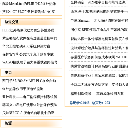
案
·全网锁定！2026楼宇自控与能耗监
·
配备MeterLink的FLIR T425红外热像
仪帮助Medite Europe Ltd加快红外检测
·西克 基于3D视觉的智能拆垛软硬件
·
艾默生CT PLC在数控磨沟机中的应
工作速度
用
·申讯 Shenxun｜无人场站调度难题
轨道交通
·图尔克 RFID实现了食品生产领域的
·
FLIR红外热像仪助力确定芬兰路况
·
紫金桥组态软件在高速隧道监控中的
·智能温振一体传感器电机双轴温度在
应用
·
华北工控地铁AFC系统解决方案
·波峰焊过炉治具与选择性过炉治具：
·
保护货车和公共汽车免于致命事故
·存量医疗设备如何低成本联网?ALXB1
·
WAGO接线端子在大秦重载铁路信号
·防爆雷达物位计解决高危行业的测量
楼设备中的应用
电力
·告别粗放作业！兰宝双传感器，赋能
·
西门子S7-200 SMART PLC在全自动
·全双工无线多方通话方案，支持15人
蓄电池短路内阻检测机上的应用
·
红外热像仪用于变电站监测
·精密制造领域 — 高速成像检测方案
·
亚控科技——电厂输煤程控制系统解
总记录:24046
总页数:1203
决方案
·
韩国火力发电厂使用红外热像仪预防
火灾
·
贝加莱PCC 在变电站自动化中的应
用
能源