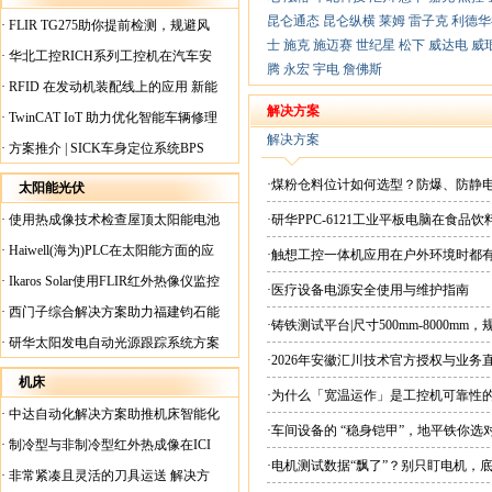
昆仑通态
昆仑纵横
莱姆
雷子克
利德华
·
FLIR TG275助你提前检测，规避风
士
施克
施迈赛
世纪星
松下
威达电
威
险！
·
华北工控RICH系列工控机在汽车安
腾
永宏
宇电
詹佛斯
全检测行业中的应用
·
RFID 在发动机装配线上的应用 新能
源汽车爆炸频发？
解决方案
·
TwinCAT IoT 助力优化智能车辆修理
解决方案
·
方案推介 | SICK车身定位系统BPS
·煤粉仓料位计如何选型？防爆、防静
太阳能光伏
·
使用热成像技术检查屋顶太阳能电池
·研华PPC-6121工业平板电脑在食
板
·
Haiwell(海为)PLC在太阳能方面的应
·触想工控一体机应用在户外环境时都
用
·
Ikaros Solar使用FLIR红外热像仪监控
·医疗设备电源安全使用与维护指南
已装太阳能电池板
·
西门子综合解决方案助力福建钧石能
·铸铁测试平台|尺寸500mm-8000mm
源飞速发展
·
研华太阳发电自动光源跟踪系统方案
·2026年安徽汇川技术官方授权与业务
现货直供平台
机床
·为什么「宽温运作」是工控机可靠性
·
中达自动化解决方案助推机床智能化
·车间设备的 “稳身铠甲”，地平铁你选
升级
·
制冷型与非制冷型红外热成像在ICI
·电机测试数据“飘了”？别只盯电机，
工厂内完美配合
·
非常紧凑且灵活的刀具运送 解决方