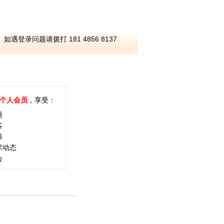
如遇登录问题请拨打 181 4856 8137
个人会员
，享受：
题
客
料
术动态
会