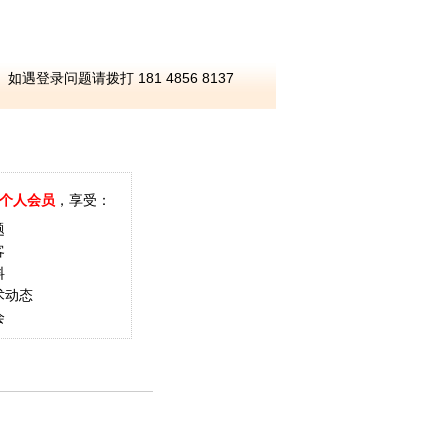
如遇登录问题请拨打 181 4856 8137
个人会员
，享受：
题
客
料
术动态
会