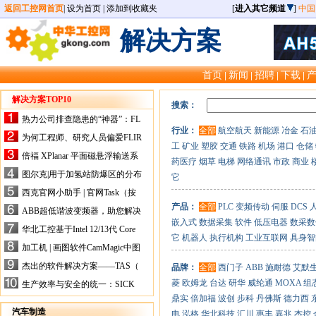
返回工控网首页
|
设为首页
|
添加到收藏夹
[
进入其它频道
]
中国
解决方案
首页
新闻
招聘
下载
|
|
|
|
解决方案TOP10
搜索：
热力公司排查隐患的“神器”：FL
行业：
全部
航空航天
新能源
冶金
石
IR手持式热像仪，高效精准！
为何工程师、研究人员偏爱FLIR
工
矿业
塑胶
交通
铁路
机场
港口
仓储
X-HS系列热像仪？精准高效是
倍福 XPlanar 平面磁悬浮输送系
药医疗
烟草
电梯
网络通讯
市政
商业
关键
统的创新应用
图尔克|用于加氢站防爆区的分布
它
式I/O解决方案
西克官网小助手 | 官网Task（按
任务选型）更新预告
产品：
全部
PLC
变频传动
伺服
DCS
ABB超低谐波变频器，助您解决
嵌入式
数据采集
软件
低压电器
数采数
电气设备运行难题！
华北工控基于Intel 12/13代 Core
它
机器人
执行机构
工业互联网
具身智
的ATX-6159嵌入式主板，推进
加工机 | 画图软件CamMagic中图
机器人市场
层整合的问题
杰出的软件解决方案——TAS（
品牌：
全部
西门子
ABB
施耐德
艾默
Turck Automation Suite）
菱
欧姆龙
台达
研华
威纶通
MOXA
组
生产效率与安全的统一：SICK
关于机器人技术传感器解决方案
鼎实
倍加福
波创
步科
丹佛斯
德力西
的采访
汽车制造
电
泓格
华北科技
汇川
惠丰
嘉兆
杰控