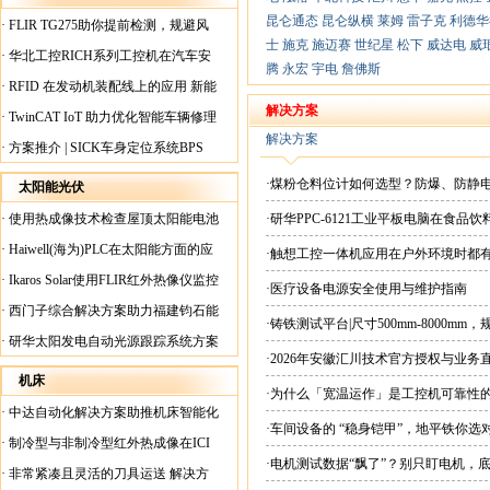
昆仑通态
昆仑纵横
莱姆
雷子克
利德华
·
FLIR TG275助你提前检测，规避风
士
施克
施迈赛
世纪星
松下
威达电
威
险！
·
华北工控RICH系列工控机在汽车安
腾
永宏
宇电
詹佛斯
全检测行业中的应用
·
RFID 在发动机装配线上的应用 新能
源汽车爆炸频发？
解决方案
·
TwinCAT IoT 助力优化智能车辆修理
解决方案
·
方案推介 | SICK车身定位系统BPS
·煤粉仓料位计如何选型？防爆、防静
太阳能光伏
·
使用热成像技术检查屋顶太阳能电池
·研华PPC-6121工业平板电脑在食
板
·
Haiwell(海为)PLC在太阳能方面的应
·触想工控一体机应用在户外环境时都
用
·
Ikaros Solar使用FLIR红外热像仪监控
·医疗设备电源安全使用与维护指南
已装太阳能电池板
·
西门子综合解决方案助力福建钧石能
·铸铁测试平台|尺寸500mm-8000mm
源飞速发展
·
研华太阳发电自动光源跟踪系统方案
·2026年安徽汇川技术官方授权与业务
现货直供平台
机床
·为什么「宽温运作」是工控机可靠性
·
中达自动化解决方案助推机床智能化
·车间设备的 “稳身铠甲”，地平铁你选
升级
·
制冷型与非制冷型红外热成像在ICI
·电机测试数据“飘了”？别只盯电机，
工厂内完美配合
·
非常紧凑且灵活的刀具运送 解决方