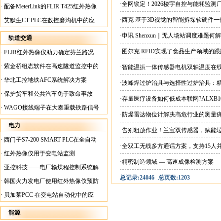
案
·全网锁定！2026楼宇自控与能耗监
·
配备MeterLink的FLIR T425红外热像
仪帮助Medite Europe Ltd加快红外检测
·西克 基于3D视觉的智能拆垛软硬件
·
艾默生CT PLC在数控磨沟机中的应
工作速度
用
·申讯 Shenxun｜无人场站调度难题
轨道交通
·图尔克 RFID实现了食品生产领域的
·
FLIR红外热像仪助力确定芬兰路况
·
紫金桥组态软件在高速隧道监控中的
·智能温振一体传感器电机双轴温度在
应用
·
华北工控地铁AFC系统解决方案
·波峰焊过炉治具与选择性过炉治具：
·
保护货车和公共汽车免于致命事故
·存量医疗设备如何低成本联网?ALXB1
·
WAGO接线端子在大秦重载铁路信号
·防爆雷达物位计解决高危行业的测量
楼设备中的应用
电力
·告别粗放作业！兰宝双传感器，赋能
·
西门子S7-200 SMART PLC在全自动
·全双工无线多方通话方案，支持15人
蓄电池短路内阻检测机上的应用
·
红外热像仪用于变电站监测
·精密制造领域 — 高速成像检测方案
·
亚控科技——电厂输煤程控制系统解
总记录:24046
总页数:1203
决方案
·
韩国火力发电厂使用红外热像仪预防
火灾
·
贝加莱PCC 在变电站自动化中的应
用
能源