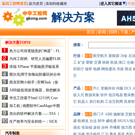
返回工控网首页
|
设为首页
|
添加到收藏夹
[
进入其它频道
]
中国
解决方案
首页
新闻
招聘
下载
|
|
|
|
解决方案TOP10
搜索：
热力公司排查隐患的“神器”：FL
行业：
全部
航空航天
新能源
冶金
石
IR手持式热像仪，高效精准！
为何工程师、研究人员偏爱FLIR
工
矿业
塑胶
交通
铁路
机场
港口
仓储
X-HS系列热像仪？精准高效是
倍福 XPlanar 平面磁悬浮输送系
药医疗
烟草
电梯
网络通讯
市政
商业
关键
统的创新应用
图尔克|用于加氢站防爆区的分布
它
式I/O解决方案
西克官网小助手 | 官网Task（按
任务选型）更新预告
产品：
全部
PLC
变频传动
伺服
DCS
ABB超低谐波变频器，助您解决
嵌入式
数据采集
软件
低压电器
数采数
电气设备运行难题！
华北工控基于Intel 12/13代 Core
它
机器人
执行机构
工业互联网
具身智
的ATX-6159嵌入式主板，推进
加工机 | 画图软件CamMagic中图
机器人市场
层整合的问题
杰出的软件解决方案——TAS（
品牌：
全部
西门子
ABB
施耐德
艾默
Turck Automation Suite）
菱
欧姆龙
台达
研华
威纶通
MOXA
组
生产效率与安全的统一：SICK
关于机器人技术传感器解决方案
鼎实
倍加福
波创
步科
丹佛斯
德力西
的采访
汽车制造
电
泓格
华北科技
汇川
惠丰
嘉兆
杰控