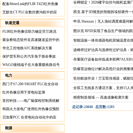
案
·全网锁定！2026楼宇自控与能耗监
·
配备MeterLink的FLIR T425红外热像
仪帮助Medite Europe Ltd加快红外检测
·西克 基于3D视觉的智能拆垛软硬件
·
艾默生CT PLC在数控磨沟机中的应
工作速度
用
·申讯 Shenxun｜无人场站调度难题
轨道交通
·图尔克 RFID实现了食品生产领域的
·
FLIR红外热像仪助力确定芬兰路况
·
紫金桥组态软件在高速隧道监控中的
·智能温振一体传感器电机双轴温度在
应用
·
华北工控地铁AFC系统解决方案
·波峰焊过炉治具与选择性过炉治具：
·
保护货车和公共汽车免于致命事故
·存量医疗设备如何低成本联网?ALXB1
·
WAGO接线端子在大秦重载铁路信号
·防爆雷达物位计解决高危行业的测量
楼设备中的应用
电力
·告别粗放作业！兰宝双传感器，赋能
·
西门子S7-200 SMART PLC在全自动
·全双工无线多方通话方案，支持15人
蓄电池短路内阻检测机上的应用
·
红外热像仪用于变电站监测
·精密制造领域 — 高速成像检测方案
·
亚控科技——电厂输煤程控制系统解
总记录:24046
总页数:1203
决方案
·
韩国火力发电厂使用红外热像仪预防
火灾
·
贝加莱PCC 在变电站自动化中的应
用
能源