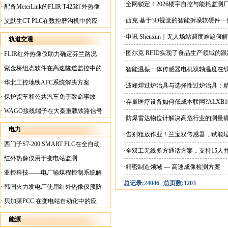
案
·全网锁定！2026楼宇自控与能耗监
·
配备MeterLink的FLIR T425红外热像
仪帮助Medite Europe Ltd加快红外检测
·西克 基于3D视觉的智能拆垛软硬件
·
艾默生CT PLC在数控磨沟机中的应
工作速度
用
·申讯 Shenxun｜无人场站调度难题
轨道交通
·图尔克 RFID实现了食品生产领域的
·
FLIR红外热像仪助力确定芬兰路况
·
紫金桥组态软件在高速隧道监控中的
·智能温振一体传感器电机双轴温度在
应用
·
华北工控地铁AFC系统解决方案
·波峰焊过炉治具与选择性过炉治具：
·
保护货车和公共汽车免于致命事故
·存量医疗设备如何低成本联网?ALXB1
·
WAGO接线端子在大秦重载铁路信号
·防爆雷达物位计解决高危行业的测量
楼设备中的应用
电力
·告别粗放作业！兰宝双传感器，赋能
·
西门子S7-200 SMART PLC在全自动
·全双工无线多方通话方案，支持15人
蓄电池短路内阻检测机上的应用
·
红外热像仪用于变电站监测
·精密制造领域 — 高速成像检测方案
·
亚控科技——电厂输煤程控制系统解
总记录:24046
总页数:1203
决方案
·
韩国火力发电厂使用红外热像仪预防
火灾
·
贝加莱PCC 在变电站自动化中的应
用
能源