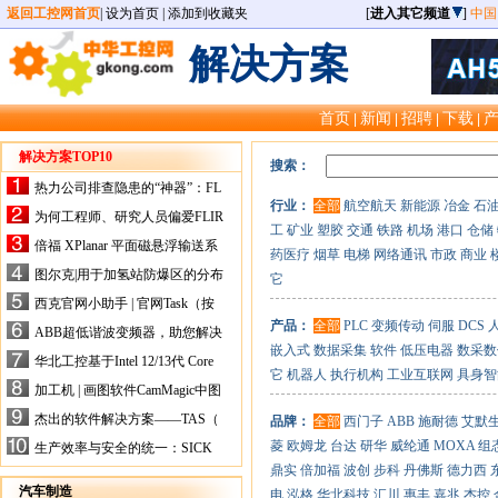
返回工控网首页
|
设为首页
|
添加到收藏夹
[
进入其它频道
]
中国
解决方案
首页
新闻
招聘
下载
|
|
|
|
解决方案TOP10
搜索：
热力公司排查隐患的“神器”：FL
行业：
全部
航空航天
新能源
冶金
石
IR手持式热像仪，高效精准！
为何工程师、研究人员偏爱FLIR
工
矿业
塑胶
交通
铁路
机场
港口
仓储
X-HS系列热像仪？精准高效是
倍福 XPlanar 平面磁悬浮输送系
药医疗
烟草
电梯
网络通讯
市政
商业
关键
统的创新应用
图尔克|用于加氢站防爆区的分布
它
式I/O解决方案
西克官网小助手 | 官网Task（按
任务选型）更新预告
产品：
全部
PLC
变频传动
伺服
DCS
ABB超低谐波变频器，助您解决
嵌入式
数据采集
软件
低压电器
数采数
电气设备运行难题！
华北工控基于Intel 12/13代 Core
它
机器人
执行机构
工业互联网
具身智
的ATX-6159嵌入式主板，推进
加工机 | 画图软件CamMagic中图
机器人市场
层整合的问题
杰出的软件解决方案——TAS（
品牌：
全部
西门子
ABB
施耐德
艾默
Turck Automation Suite）
菱
欧姆龙
台达
研华
威纶通
MOXA
组
生产效率与安全的统一：SICK
关于机器人技术传感器解决方案
鼎实
倍加福
波创
步科
丹佛斯
德力西
的采访
汽车制造
电
泓格
华北科技
汇川
惠丰
嘉兆
杰控