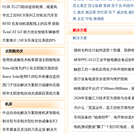
昆仑通态
昆仑纵横
莱姆
雷子克
利德华
·
FLIR TG275助你提前检测，规避风
士
施克
施迈赛
世纪星
松下
威达电
威
险！
·
华北工控RICH系列工控机在汽车安
腾
永宏
宇电
詹佛斯
全检测行业中的应用
·
RFID 在发动机装配线上的应用 新能
源汽车爆炸频发？
解决方案
·
TwinCAT IoT 助力优化智能车辆修理
解决方案
·
方案推介 | SICK车身定位系统BPS
·煤粉仓料位计如何选型？防爆、防静
太阳能光伏
·
使用热成像技术检查屋顶太阳能电池
·研华PPC-6121工业平板电脑在食
板
·
Haiwell(海为)PLC在太阳能方面的应
·触想工控一体机应用在户外环境时都
用
·
Ikaros Solar使用FLIR红外热像仪监控
·医疗设备电源安全使用与维护指南
已装太阳能电池板
·
西门子综合解决方案助力福建钧石能
·铸铁测试平台|尺寸500mm-8000mm
源飞速发展
·
研华太阳发电自动光源跟踪系统方案
·2026年安徽汇川技术官方授权与业务
现货直供平台
机床
·为什么「宽温运作」是工控机可靠性
·
中达自动化解决方案助推机床智能化
·车间设备的 “稳身铠甲”，地平铁你选
升级
·
制冷型与非制冷型红外热成像在ICI
·电机测试数据“飘了”？别只盯电机，
工厂内完美配合
·
非常紧凑且灵活的刀具运送 解决方