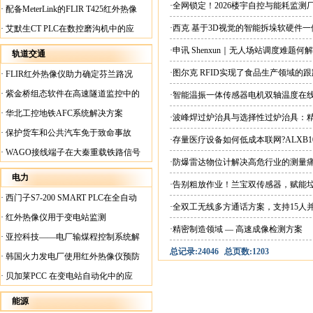
案
·全网锁定！2026楼宇自控与能耗监
·
配备MeterLink的FLIR T425红外热像
仪帮助Medite Europe Ltd加快红外检测
·西克 基于3D视觉的智能拆垛软硬件
·
艾默生CT PLC在数控磨沟机中的应
工作速度
用
·申讯 Shenxun｜无人场站调度难题
轨道交通
·图尔克 RFID实现了食品生产领域的
·
FLIR红外热像仪助力确定芬兰路况
·
紫金桥组态软件在高速隧道监控中的
·智能温振一体传感器电机双轴温度在
应用
·
华北工控地铁AFC系统解决方案
·波峰焊过炉治具与选择性过炉治具：
·
保护货车和公共汽车免于致命事故
·存量医疗设备如何低成本联网?ALXB1
·
WAGO接线端子在大秦重载铁路信号
·防爆雷达物位计解决高危行业的测量
楼设备中的应用
电力
·告别粗放作业！兰宝双传感器，赋能
·
西门子S7-200 SMART PLC在全自动
·全双工无线多方通话方案，支持15人
蓄电池短路内阻检测机上的应用
·
红外热像仪用于变电站监测
·精密制造领域 — 高速成像检测方案
·
亚控科技——电厂输煤程控制系统解
总记录:24046
总页数:1203
决方案
·
韩国火力发电厂使用红外热像仪预防
火灾
·
贝加莱PCC 在变电站自动化中的应
用
能源