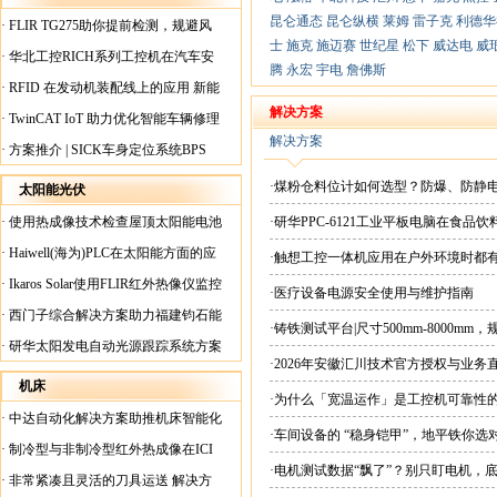
昆仑通态
昆仑纵横
莱姆
雷子克
利德华
·
FLIR TG275助你提前检测，规避风
士
施克
施迈赛
世纪星
松下
威达电
威
险！
·
华北工控RICH系列工控机在汽车安
腾
永宏
宇电
詹佛斯
全检测行业中的应用
·
RFID 在发动机装配线上的应用 新能
源汽车爆炸频发？
解决方案
·
TwinCAT IoT 助力优化智能车辆修理
解决方案
·
方案推介 | SICK车身定位系统BPS
·煤粉仓料位计如何选型？防爆、防静
太阳能光伏
·
使用热成像技术检查屋顶太阳能电池
·研华PPC-6121工业平板电脑在食
板
·
Haiwell(海为)PLC在太阳能方面的应
·触想工控一体机应用在户外环境时都
用
·
Ikaros Solar使用FLIR红外热像仪监控
·医疗设备电源安全使用与维护指南
已装太阳能电池板
·
西门子综合解决方案助力福建钧石能
·铸铁测试平台|尺寸500mm-8000mm
源飞速发展
·
研华太阳发电自动光源跟踪系统方案
·2026年安徽汇川技术官方授权与业务
现货直供平台
机床
·为什么「宽温运作」是工控机可靠性
·
中达自动化解决方案助推机床智能化
·车间设备的 “稳身铠甲”，地平铁你选
升级
·
制冷型与非制冷型红外热成像在ICI
·电机测试数据“飘了”？别只盯电机，
工厂内完美配合
·
非常紧凑且灵活的刀具运送 解决方