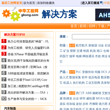
返回工控网首页
|
设为首页
|
添加到收藏夹
[
进入其它频道
]
中国
解决方案
首页
新闻
招聘
下载
|
|
|
|
解决方案TOP10
搜索：
热力公司排查隐患的“神器”：FL
行业：
全部
航空航天
新能源
冶金
石
IR手持式热像仪，高效精准！
为何工程师、研究人员偏爱FLIR
工
矿业
塑胶
交通
铁路
机场
港口
仓储
X-HS系列热像仪？精准高效是
倍福 XPlanar 平面磁悬浮输送系
药医疗
烟草
电梯
网络通讯
市政
商业
关键
统的创新应用
图尔克|用于加氢站防爆区的分布
它
式I/O解决方案
西克官网小助手 | 官网Task（按
任务选型）更新预告
产品：
全部
PLC
变频传动
伺服
DCS
ABB超低谐波变频器，助您解决
嵌入式
数据采集
软件
低压电器
数采数
电气设备运行难题！
华北工控基于Intel 12/13代 Core
它
机器人
执行机构
工业互联网
具身智
的ATX-6159嵌入式主板，推进
加工机 | 画图软件CamMagic中图
机器人市场
层整合的问题
杰出的软件解决方案——TAS（
品牌：
全部
西门子
ABB
施耐德
艾默
Turck Automation Suite）
菱
欧姆龙
台达
研华
威纶通
MOXA
组
生产效率与安全的统一：SICK
关于机器人技术传感器解决方案
鼎实
倍加福
波创
步科
丹佛斯
德力西
的采访
汽车制造
电
泓格
华北科技
汇川
惠丰
嘉兆
杰控