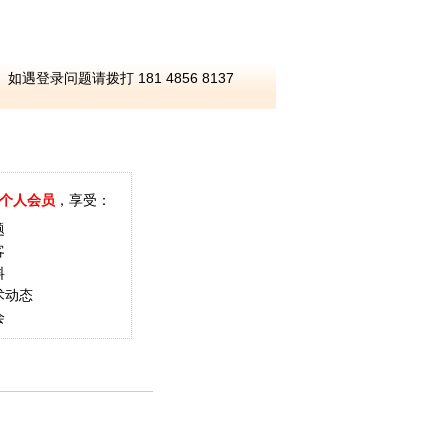
如遇登录问题请拨打 181 4856 8137
个人会员
，享受：
题
客
料
术动态
会