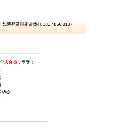
如遇登录问题请拨打 181 4856 8137
个人会员
，享受：
题
客
料
术动态
会