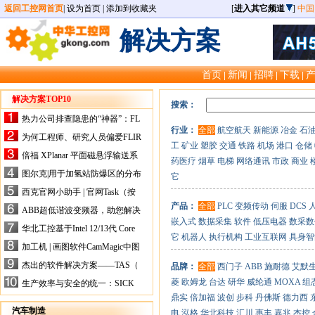
返回工控网首页
|
设为首页
|
添加到收藏夹
[
进入其它频道
]
中国
解决方案
首页
新闻
招聘
下载
|
|
|
|
解决方案TOP10
搜索：
热力公司排查隐患的“神器”：FL
行业：
全部
航空航天
新能源
冶金
石
IR手持式热像仪，高效精准！
为何工程师、研究人员偏爱FLIR
工
矿业
塑胶
交通
铁路
机场
港口
仓储
X-HS系列热像仪？精准高效是
倍福 XPlanar 平面磁悬浮输送系
药医疗
烟草
电梯
网络通讯
市政
商业
关键
统的创新应用
图尔克|用于加氢站防爆区的分布
它
式I/O解决方案
西克官网小助手 | 官网Task（按
任务选型）更新预告
产品：
全部
PLC
变频传动
伺服
DCS
ABB超低谐波变频器，助您解决
嵌入式
数据采集
软件
低压电器
数采数
电气设备运行难题！
华北工控基于Intel 12/13代 Core
它
机器人
执行机构
工业互联网
具身智
的ATX-6159嵌入式主板，推进
加工机 | 画图软件CamMagic中图
机器人市场
层整合的问题
杰出的软件解决方案——TAS（
品牌：
全部
西门子
ABB
施耐德
艾默
Turck Automation Suite）
菱
欧姆龙
台达
研华
威纶通
MOXA
组
生产效率与安全的统一：SICK
关于机器人技术传感器解决方案
鼎实
倍加福
波创
步科
丹佛斯
德力西
的采访
汽车制造
电
泓格
华北科技
汇川
惠丰
嘉兆
杰控