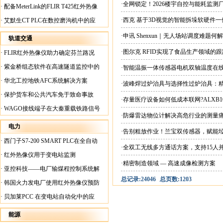
案
·全网锁定！2026楼宇自控与能耗监
·
配备MeterLink的FLIR T425红外热像
仪帮助Medite Europe Ltd加快红外检测
·西克 基于3D视觉的智能拆垛软硬件
·
艾默生CT PLC在数控磨沟机中的应
工作速度
用
·申讯 Shenxun｜无人场站调度难题
轨道交通
·图尔克 RFID实现了食品生产领域的
·
FLIR红外热像仪助力确定芬兰路况
·
紫金桥组态软件在高速隧道监控中的
·智能温振一体传感器电机双轴温度在
应用
·
华北工控地铁AFC系统解决方案
·波峰焊过炉治具与选择性过炉治具：
·
保护货车和公共汽车免于致命事故
·存量医疗设备如何低成本联网?ALXB1
·
WAGO接线端子在大秦重载铁路信号
·防爆雷达物位计解决高危行业的测量
楼设备中的应用
电力
·告别粗放作业！兰宝双传感器，赋能
·
西门子S7-200 SMART PLC在全自动
·全双工无线多方通话方案，支持15人
蓄电池短路内阻检测机上的应用
·
红外热像仪用于变电站监测
·精密制造领域 — 高速成像检测方案
·
亚控科技——电厂输煤程控制系统解
总记录:24046
总页数:1203
决方案
·
韩国火力发电厂使用红外热像仪预防
火灾
·
贝加莱PCC 在变电站自动化中的应
用
能源