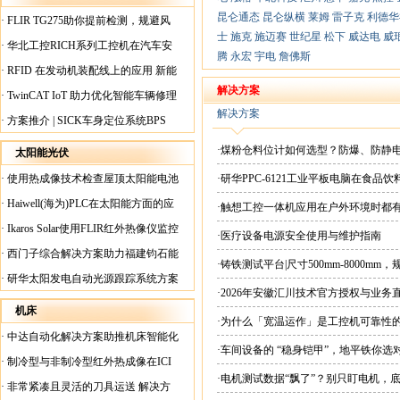
昆仑通态
昆仑纵横
莱姆
雷子克
利德华
·
FLIR TG275助你提前检测，规避风
士
施克
施迈赛
世纪星
松下
威达电
威
险！
·
华北工控RICH系列工控机在汽车安
腾
永宏
宇电
詹佛斯
全检测行业中的应用
·
RFID 在发动机装配线上的应用 新能
源汽车爆炸频发？
解决方案
·
TwinCAT IoT 助力优化智能车辆修理
解决方案
·
方案推介 | SICK车身定位系统BPS
·煤粉仓料位计如何选型？防爆、防静
太阳能光伏
·
使用热成像技术检查屋顶太阳能电池
·研华PPC-6121工业平板电脑在食
板
·
Haiwell(海为)PLC在太阳能方面的应
·触想工控一体机应用在户外环境时都
用
·
Ikaros Solar使用FLIR红外热像仪监控
·医疗设备电源安全使用与维护指南
已装太阳能电池板
·
西门子综合解决方案助力福建钧石能
·铸铁测试平台|尺寸500mm-8000mm
源飞速发展
·
研华太阳发电自动光源跟踪系统方案
·2026年安徽汇川技术官方授权与业务
现货直供平台
机床
·为什么「宽温运作」是工控机可靠性
·
中达自动化解决方案助推机床智能化
·车间设备的 “稳身铠甲”，地平铁你选
升级
·
制冷型与非制冷型红外热成像在ICI
·电机测试数据“飘了”？别只盯电机，
工厂内完美配合
·
非常紧凑且灵活的刀具运送 解决方