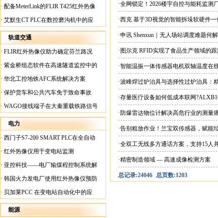
案
·全网锁定！2026楼宇自控与能耗监
·
配备MeterLink的FLIR T425红外热像
仪帮助Medite Europe Ltd加快红外检测
·西克 基于3D视觉的智能拆垛软硬件
·
艾默生CT PLC在数控磨沟机中的应
工作速度
用
·申讯 Shenxun｜无人场站调度难题
轨道交通
·图尔克 RFID实现了食品生产领域的
·
FLIR红外热像仪助力确定芬兰路况
·
紫金桥组态软件在高速隧道监控中的
·智能温振一体传感器电机双轴温度在
应用
·
华北工控地铁AFC系统解决方案
·波峰焊过炉治具与选择性过炉治具：
·
保护货车和公共汽车免于致命事故
·存量医疗设备如何低成本联网?ALXB1
·
WAGO接线端子在大秦重载铁路信号
·防爆雷达物位计解决高危行业的测量
楼设备中的应用
电力
·告别粗放作业！兰宝双传感器，赋能
·
西门子S7-200 SMART PLC在全自动
·全双工无线多方通话方案，支持15人
蓄电池短路内阻检测机上的应用
·
红外热像仪用于变电站监测
·精密制造领域 — 高速成像检测方案
·
亚控科技——电厂输煤程控制系统解
总记录:24046
总页数:1203
决方案
·
韩国火力发电厂使用红外热像仪预防
火灾
·
贝加莱PCC 在变电站自动化中的应
用
能源