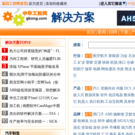
返回工控网首页
|
设为首页
|
添加到收藏夹
[
进入其它频道
]
中国
解决方案
首页
新闻
招聘
下载
|
|
|
|
解决方案TOP10
搜索：
热力公司排查隐患的“神器”：FL
行业：
全部
航空航天
新能源
冶金
石
IR手持式热像仪，高效精准！
为何工程师、研究人员偏爱FLIR
工
矿业
塑胶
交通
铁路
机场
港口
仓储
X-HS系列热像仪？精准高效是
倍福 XPlanar 平面磁悬浮输送系
药医疗
烟草
电梯
网络通讯
市政
商业
关键
统的创新应用
图尔克|用于加氢站防爆区的分布
它
式I/O解决方案
西克官网小助手 | 官网Task（按
任务选型）更新预告
产品：
全部
PLC
变频传动
伺服
DCS
ABB超低谐波变频器，助您解决
嵌入式
数据采集
软件
低压电器
数采数
电气设备运行难题！
华北工控基于Intel 12/13代 Core
它
机器人
执行机构
工业互联网
具身智
的ATX-6159嵌入式主板，推进
加工机 | 画图软件CamMagic中图
机器人市场
层整合的问题
杰出的软件解决方案——TAS（
品牌：
全部
西门子
ABB
施耐德
艾默
Turck Automation Suite）
菱
欧姆龙
台达
研华
威纶通
MOXA
组
生产效率与安全的统一：SICK
关于机器人技术传感器解决方案
鼎实
倍加福
波创
步科
丹佛斯
德力西
的采访
汽车制造
电
泓格
华北科技
汇川
惠丰
嘉兆
杰控