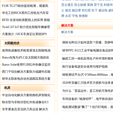
昆仑通态
昆仑纵横
莱姆
雷子克
利德华
·
FLIR TG275助你提前检测，规避风
士
施克
施迈赛
世纪星
松下
威达电
威
险！
·
华北工控RICH系列工控机在汽车安
腾
永宏
宇电
詹佛斯
全检测行业中的应用
·
RFID 在发动机装配线上的应用 新能
源汽车爆炸频发？
解决方案
·
TwinCAT IoT 助力优化智能车辆修理
解决方案
·
方案推介 | SICK车身定位系统BPS
·煤粉仓料位计如何选型？防爆、防静
太阳能光伏
·
使用热成像技术检查屋顶太阳能电池
·研华PPC-6121工业平板电脑在食
板
·
Haiwell(海为)PLC在太阳能方面的应
·触想工控一体机应用在户外环境时都
用
·
Ikaros Solar使用FLIR红外热像仪监控
·医疗设备电源安全使用与维护指南
已装太阳能电池板
·
西门子综合解决方案助力福建钧石能
·铸铁测试平台|尺寸500mm-8000mm
源飞速发展
·
研华太阳发电自动光源跟踪系统方案
·2026年安徽汇川技术官方授权与业务
现货直供平台
机床
·为什么「宽温运作」是工控机可靠性
·
中达自动化解决方案助推机床智能化
·车间设备的 “稳身铠甲”，地平铁你选
升级
·
制冷型与非制冷型红外热成像在ICI
·电机测试数据“飘了”？别只盯电机，
工厂内完美配合
·
非常紧凑且灵活的刀具运送 解决方