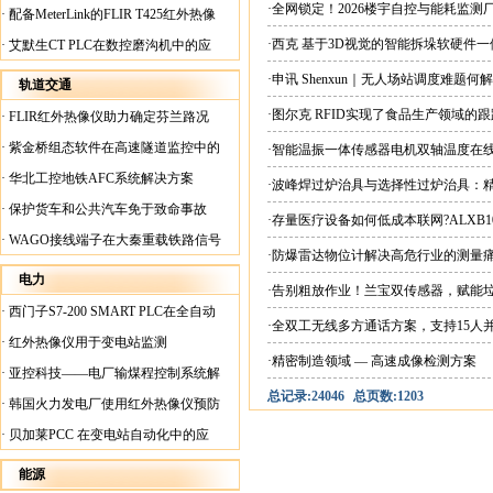
案
·全网锁定！2026楼宇自控与能耗监
·
配备MeterLink的FLIR T425红外热像
仪帮助Medite Europe Ltd加快红外检测
·西克 基于3D视觉的智能拆垛软硬件
·
艾默生CT PLC在数控磨沟机中的应
工作速度
用
·申讯 Shenxun｜无人场站调度难题
轨道交通
·图尔克 RFID实现了食品生产领域的
·
FLIR红外热像仪助力确定芬兰路况
·
紫金桥组态软件在高速隧道监控中的
·智能温振一体传感器电机双轴温度在
应用
·
华北工控地铁AFC系统解决方案
·波峰焊过炉治具与选择性过炉治具：
·
保护货车和公共汽车免于致命事故
·存量医疗设备如何低成本联网?ALXB1
·
WAGO接线端子在大秦重载铁路信号
·防爆雷达物位计解决高危行业的测量
楼设备中的应用
电力
·告别粗放作业！兰宝双传感器，赋能
·
西门子S7-200 SMART PLC在全自动
·全双工无线多方通话方案，支持15人
蓄电池短路内阻检测机上的应用
·
红外热像仪用于变电站监测
·精密制造领域 — 高速成像检测方案
·
亚控科技——电厂输煤程控制系统解
总记录:24046
总页数:1203
决方案
·
韩国火力发电厂使用红外热像仪预防
火灾
·
贝加莱PCC 在变电站自动化中的应
用
能源