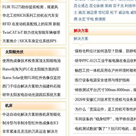
昆仑通态
昆仑纵横
莱姆
雷子克
利德华
·
FLIR TG275助你提前检测，规避风
士
施克
施迈赛
世纪星
松下
威达电
威
险！
·
华北工控RICH系列工控机在汽车安
腾
永宏
宇电
詹佛斯
全检测行业中的应用
·
RFID 在发动机装配线上的应用 新能
源汽车爆炸频发？
解决方案
·
TwinCAT IoT 助力优化智能车辆修理
解决方案
·
方案推介 | SICK车身定位系统BPS
·煤粉仓料位计如何选型？防爆、防静
太阳能光伏
·
使用热成像技术检查屋顶太阳能电池
·研华PPC-6121工业平板电脑在食
板
·
Haiwell(海为)PLC在太阳能方面的应
·触想工控一体机应用在户外环境时都
用
·
Ikaros Solar使用FLIR红外热像仪监控
·医疗设备电源安全使用与维护指南
已装太阳能电池板
·
西门子综合解决方案助力福建钧石能
·铸铁测试平台|尺寸500mm-8000mm
源飞速发展
·
研华太阳发电自动光源跟踪系统方案
·2026年安徽汇川技术官方授权与业务
现货直供平台
机床
·为什么「宽温运作」是工控机可靠性
·
中达自动化解决方案助推机床智能化
·车间设备的 “稳身铠甲”，地平铁你选
升级
·
制冷型与非制冷型红外热成像在ICI
·电机测试数据“飘了”？别只盯电机，
工厂内完美配合
·
非常紧凑且灵活的刀具运送 解决方