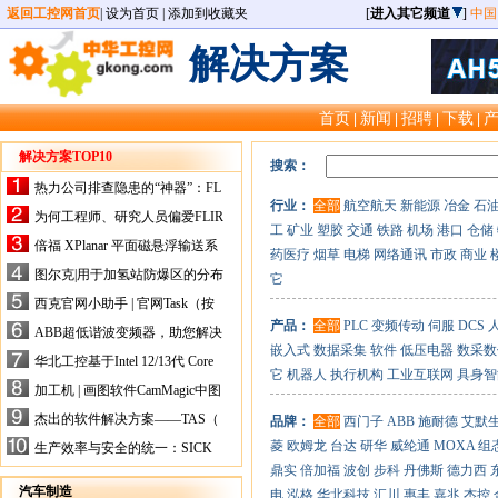
返回工控网首页
|
设为首页
|
添加到收藏夹
[
进入其它频道
]
中国
解决方案
首页
新闻
招聘
下载
|
|
|
|
解决方案TOP10
搜索：
热力公司排查隐患的“神器”：FL
行业：
全部
航空航天
新能源
冶金
石
IR手持式热像仪，高效精准！
为何工程师、研究人员偏爱FLIR
工
矿业
塑胶
交通
铁路
机场
港口
仓储
X-HS系列热像仪？精准高效是
倍福 XPlanar 平面磁悬浮输送系
药医疗
烟草
电梯
网络通讯
市政
商业
关键
统的创新应用
图尔克|用于加氢站防爆区的分布
它
式I/O解决方案
西克官网小助手 | 官网Task（按
任务选型）更新预告
产品：
全部
PLC
变频传动
伺服
DCS
ABB超低谐波变频器，助您解决
嵌入式
数据采集
软件
低压电器
数采数
电气设备运行难题！
华北工控基于Intel 12/13代 Core
它
机器人
执行机构
工业互联网
具身智
的ATX-6159嵌入式主板，推进
加工机 | 画图软件CamMagic中图
机器人市场
层整合的问题
杰出的软件解决方案——TAS（
品牌：
全部
西门子
ABB
施耐德
艾默
Turck Automation Suite）
菱
欧姆龙
台达
研华
威纶通
MOXA
组
生产效率与安全的统一：SICK
关于机器人技术传感器解决方案
鼎实
倍加福
波创
步科
丹佛斯
德力西
的采访
汽车制造
电
泓格
华北科技
汇川
惠丰
嘉兆
杰控