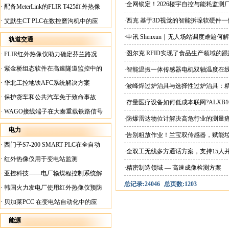
案
·全网锁定！2026楼宇自控与能耗监
·
配备MeterLink的FLIR T425红外热像
仪帮助Medite Europe Ltd加快红外检测
·西克 基于3D视觉的智能拆垛软硬件
·
艾默生CT PLC在数控磨沟机中的应
工作速度
用
·申讯 Shenxun｜无人场站调度难题
轨道交通
·图尔克 RFID实现了食品生产领域的
·
FLIR红外热像仪助力确定芬兰路况
·
紫金桥组态软件在高速隧道监控中的
·智能温振一体传感器电机双轴温度在
应用
·
华北工控地铁AFC系统解决方案
·波峰焊过炉治具与选择性过炉治具：
·
保护货车和公共汽车免于致命事故
·存量医疗设备如何低成本联网?ALXB1
·
WAGO接线端子在大秦重载铁路信号
·防爆雷达物位计解决高危行业的测量
楼设备中的应用
电力
·告别粗放作业！兰宝双传感器，赋能
·
西门子S7-200 SMART PLC在全自动
·全双工无线多方通话方案，支持15人
蓄电池短路内阻检测机上的应用
·
红外热像仪用于变电站监测
·精密制造领域 — 高速成像检测方案
·
亚控科技——电厂输煤程控制系统解
总记录:24046
总页数:1203
决方案
·
韩国火力发电厂使用红外热像仪预防
火灾
·
贝加莱PCC 在变电站自动化中的应
用
能源