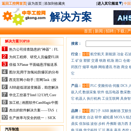
返回工控网首页
|
设为首页
|
添加到收藏夹
[
进入其它频道
]
中国
解决方案
首页
新闻
招聘
下载
|
|
|
|
解决方案TOP10
搜索：
热力公司排查隐患的“神器”：FL
行业：
全部
航空航天
新能源
冶金
石
IR手持式热像仪，高效精准！
为何工程师、研究人员偏爱FLIR
工
矿业
塑胶
交通
铁路
机场
港口
仓储
X-HS系列热像仪？精准高效是
倍福 XPlanar 平面磁悬浮输送系
药医疗
烟草
电梯
网络通讯
市政
商业
关键
统的创新应用
图尔克|用于加氢站防爆区的分布
它
式I/O解决方案
西克官网小助手 | 官网Task（按
任务选型）更新预告
产品：
全部
PLC
变频传动
伺服
DCS
ABB超低谐波变频器，助您解决
嵌入式
数据采集
软件
低压电器
数采数
电气设备运行难题！
华北工控基于Intel 12/13代 Core
它
机器人
执行机构
工业互联网
具身智
的ATX-6159嵌入式主板，推进
加工机 | 画图软件CamMagic中图
机器人市场
层整合的问题
杰出的软件解决方案——TAS（
品牌：
全部
西门子
ABB
施耐德
艾默
Turck Automation Suite）
菱
欧姆龙
台达
研华
威纶通
MOXA
组
生产效率与安全的统一：SICK
关于机器人技术传感器解决方案
鼎实
倍加福
波创
步科
丹佛斯
德力西
的采访
汽车制造
电
泓格
华北科技
汇川
惠丰
嘉兆
杰控