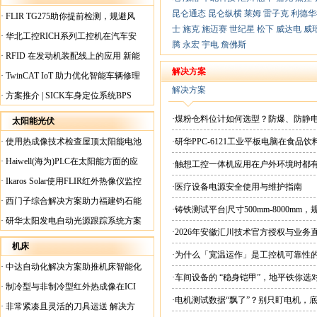
昆仑通态
昆仑纵横
莱姆
雷子克
利德华
·
FLIR TG275助你提前检测，规避风
士
施克
施迈赛
世纪星
松下
威达电
威
险！
·
华北工控RICH系列工控机在汽车安
腾
永宏
宇电
詹佛斯
全检测行业中的应用
·
RFID 在发动机装配线上的应用 新能
源汽车爆炸频发？
解决方案
·
TwinCAT IoT 助力优化智能车辆修理
解决方案
·
方案推介 | SICK车身定位系统BPS
·煤粉仓料位计如何选型？防爆、防静
太阳能光伏
·
使用热成像技术检查屋顶太阳能电池
·研华PPC-6121工业平板电脑在食
板
·
Haiwell(海为)PLC在太阳能方面的应
·触想工控一体机应用在户外环境时都
用
·
Ikaros Solar使用FLIR红外热像仪监控
·医疗设备电源安全使用与维护指南
已装太阳能电池板
·
西门子综合解决方案助力福建钧石能
·铸铁测试平台|尺寸500mm-8000mm
源飞速发展
·
研华太阳发电自动光源跟踪系统方案
·2026年安徽汇川技术官方授权与业务
现货直供平台
机床
·为什么「宽温运作」是工控机可靠性
·
中达自动化解决方案助推机床智能化
·车间设备的 “稳身铠甲”，地平铁你选
升级
·
制冷型与非制冷型红外热成像在ICI
·电机测试数据“飘了”？别只盯电机，
工厂内完美配合
·
非常紧凑且灵活的刀具运送 解决方