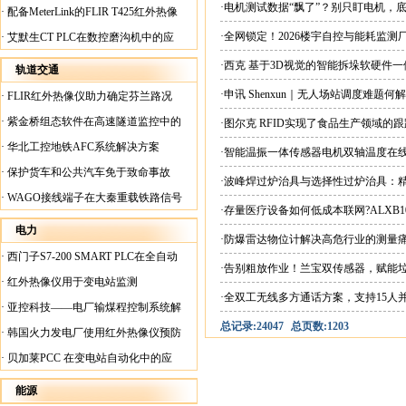
案
·电机测试数据“飘了”？别只盯电机，
·
配备MeterLink的FLIR T425红外热像
仪帮助Medite Europe Ltd加快红外检测
·全网锁定！2026楼宇自控与能耗监
·
艾默生CT PLC在数控磨沟机中的应
工作速度
用
·西克 基于3D视觉的智能拆垛软硬件
轨道交通
·申讯 Shenxun｜无人场站调度难题
·
FLIR红外热像仪助力确定芬兰路况
·
紫金桥组态软件在高速隧道监控中的
·图尔克 RFID实现了食品生产领域的
应用
·
华北工控地铁AFC系统解决方案
·智能温振一体传感器电机双轴温度在
·
保护货车和公共汽车免于致命事故
·波峰焊过炉治具与选择性过炉治具：
·
WAGO接线端子在大秦重载铁路信号
·存量医疗设备如何低成本联网?ALXB1
楼设备中的应用
电力
·防爆雷达物位计解决高危行业的测量
·
西门子S7-200 SMART PLC在全自动
·告别粗放作业！兰宝双传感器，赋能
蓄电池短路内阻检测机上的应用
·
红外热像仪用于变电站监测
·全双工无线多方通话方案，支持15人
·
亚控科技——电厂输煤程控制系统解
总记录:24047
总页数:1203
决方案
·
韩国火力发电厂使用红外热像仪预防
火灾
·
贝加莱PCC 在变电站自动化中的应
用
能源