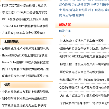
昆仑通态
昆仑纵横
莱姆
雷子克
利德华
·
FLIR TG275助你提前检测，规避风
士
施克
施迈赛
世纪星
松下
威达电
威
险！
·
华北工控RICH系列工控机在汽车安
腾
永宏
宇电
詹佛斯
全检测行业中的应用
·
RFID 在发动机装配线上的应用 新能
源汽车爆炸频发？
解决方案
·
TwinCAT IoT 助力优化智能车辆修理
解决方案
·
方案推介 | SICK车身定位系统BPS
·技术解读：硕博电子叉车电控系统
太阳能光伏
·
使用热成像技术检查屋顶太阳能电池
·煤粉仓料位计如何选型？防爆、防静
板
·
Haiwell(海为)PLC在太阳能方面的应
·研华PPC-6121工业平板电脑在食
用
·
Ikaros Solar使用FLIR红外热像仪监控
·触想工控一体机应用在户外环境时都
已装太阳能电池板
·
西门子综合解决方案助力福建钧石能
·医疗设备电源安全使用与维护指南
源飞速发展
·
研华太阳发电自动光源跟踪系统方案
·铸铁测试平台|尺寸500mm-8000mm
机床
·2026年安徽汇川技术官方授权与业务
·
中达自动化解决方案助推机床智能化
现货直供平台
·为什么「宽温运作」是工控机可靠性
升级
·
制冷型与非制冷型红外热成像在ICI
·车间设备的 “稳身铠甲”，地平铁你选
工厂内完美配合
·
非常紧凑且灵活的刀具运送 解决方