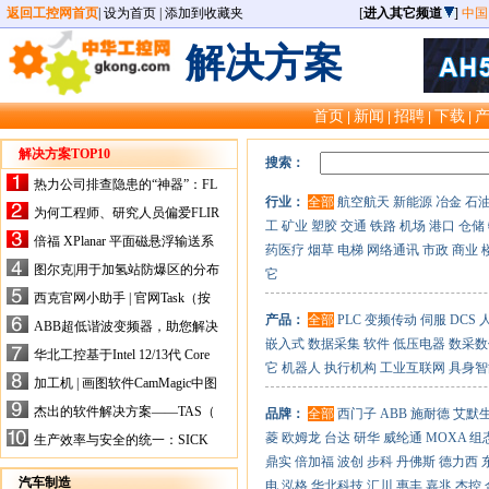
返回工控网首页
|
设为首页
|
添加到收藏夹
[
进入其它频道
]
中国
解决方案
首页
新闻
招聘
下载
|
|
|
|
解决方案TOP10
搜索：
热力公司排查隐患的“神器”：FL
行业：
全部
航空航天
新能源
冶金
石
IR手持式热像仪，高效精准！
为何工程师、研究人员偏爱FLIR
工
矿业
塑胶
交通
铁路
机场
港口
仓储
X-HS系列热像仪？精准高效是
倍福 XPlanar 平面磁悬浮输送系
药医疗
烟草
电梯
网络通讯
市政
商业
关键
统的创新应用
图尔克|用于加氢站防爆区的分布
它
式I/O解决方案
西克官网小助手 | 官网Task（按
任务选型）更新预告
产品：
全部
PLC
变频传动
伺服
DCS
ABB超低谐波变频器，助您解决
嵌入式
数据采集
软件
低压电器
数采数
电气设备运行难题！
华北工控基于Intel 12/13代 Core
它
机器人
执行机构
工业互联网
具身智
的ATX-6159嵌入式主板，推进
加工机 | 画图软件CamMagic中图
机器人市场
层整合的问题
杰出的软件解决方案——TAS（
品牌：
全部
西门子
ABB
施耐德
艾默
Turck Automation Suite）
菱
欧姆龙
台达
研华
威纶通
MOXA
组
生产效率与安全的统一：SICK
关于机器人技术传感器解决方案
鼎实
倍加福
波创
步科
丹佛斯
德力西
的采访
汽车制造
电
泓格
华北科技
汇川
惠丰
嘉兆
杰控