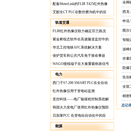
案
·全网
·
配备MeterLink的FLIR T425红外热像
仪帮助Medite Europe Ltd加快红外检测
·西克
·
艾默生CT PLC在数控磨沟机中的应
工作速度
用
·申讯
轨道交通
·图尔
·
FLIR红外热像仪助力确定芬兰路况
·
紫金桥组态软件在高速隧道监控中的
·智
应用
·
华北工控地铁AFC系统解决方案
·波
·
保护货车和公共汽车免于致命事故
·存量
·
WAGO接线端子在大秦重载铁路信号
·防
楼设备中的应用
电力
·告
·
西门子S7-200 SMART PLC在全自动
·全
蓄电池短路内阻检测机上的应用
·
红外热像仪用于变电站监测
·精密
·
亚控科技——电厂输煤程控制系统解
总记录:
决方案
·
韩国火力发电厂使用红外热像仪预防
火灾
·
贝加莱PCC 在变电站自动化中的应
用
能源