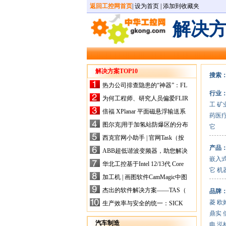
返回工控网首页
|
设为首页
|
添加到收藏夹
解决
解决方案TOP10
搜索
热力公司排查隐患的“神器”：FL
行业
IR手持式热像仪，高效精准！
为何工程师、研究人员偏爱FLIR
工
矿
X-HS系列热像仪？精准高效是
倍福 XPlanar 平面磁悬浮输送系
药医
关键
统的创新应用
图尔克|用于加氢站防爆区的分布
它
式I/O解决方案
西克官网小助手 | 官网Task（按
任务选型）更新预告
产品
ABB超低谐波变频器，助您解决
嵌入
电气设备运行难题！
华北工控基于Intel 12/13代 Core
它
机
的ATX-6159嵌入式主板，推进
加工机 | 画图软件CamMagic中图
机器人市场
层整合的问题
杰出的软件解决方案——TAS（
品牌
Turck Automation Suite）
菱
欧
生产效率与安全的统一：SICK
关于机器人技术传感器解决方案
鼎实
的采访
汽车制造
电
泓