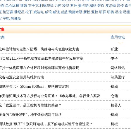
通态
昆仑纵横
莱姆
雷子克
利德华福
力控
凌华
罗升
美卡诺
穆格
磐仪
皮尔磁
普传
森
克
施迈赛
世纪星
松下
威达电
威琅
威强
威盛
魏德米勒
新松
亚控
研祥
研扬
易控
易能
宏
宇电
詹佛斯
方案
方案
应用领域
粉仓料位计如何选型？防爆、防静电与高低位联锁方案
·矿业
PPC-6121工业平板电脑在食品饮料灌装线中的应用方案
·电子
想工控一体机应用在户外环境时都有哪些亮点优势表现
·网络通讯
疗设备电源安全使用与维护指南
·制药医疗
测试平台|尺寸500mm-8000mm，规格按需定制
·机械
26年安徽汇川技术官方授权与业务直通：16市办事处、各行业方案及
·仓储
直供平台
什么「宽温运作」是工控机可靠性的关键？
·机器人
设备的 “稳身铠甲”，地平铁你选对了吗？
·机械
机测试数据“飘了”？别只盯电机，底下的电机试验平台查过没？
·机械