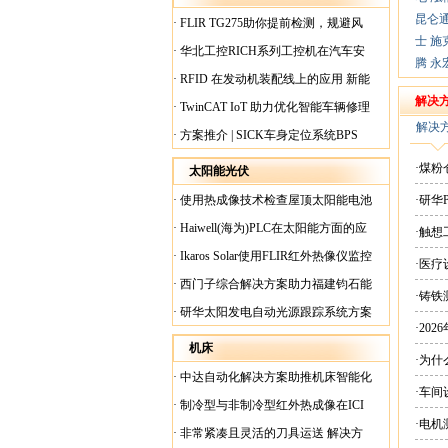
昆仑
·
FLIR TG275助你提前检测，规避风
士
施
险！
·
华北工控RICH系列工控机在汽车安
腾
永
全检测行业中的应用
·
RFID 在发动机装配线上的应用 新能
源汽车爆炸频发？
解决
·
TwinCAT IoT 助力优化智能车辆修理
解决
·
方案推介 | SICK车身定位系统BPS
·煤
太阳能光伏
·
使用热成像技术检查屋顶太阳能电池
·研华
板
·
Haiwell(海为)PLC在太阳能方面的应
·触
用
·
Ikaros Solar使用FLIR红外热像仪监控
·医
已装太阳能电池板
·
西门子综合解决方案助力福建钧石能
·铸铁
源飞速发展
·
研华太阳发电自动光源跟踪系统方案
·20
现货
机床
·为
·
中达自动化解决方案助推机床智能化
·车间
升级
·
制冷型与非制冷型红外热成像在ICI
·电
工厂内完美配合
·
非常紧凑且灵活的刀具运送 解决方