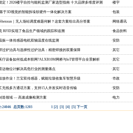
锁定！2026楼宇自控与能耗监测厂家选型指南 十大品牌多维度评测
·楼宇
 基于3D视觉的智能拆垛软硬件一体化解决方案
·包装
 Shenxun｜无人场站调度难题何解？这套方案给出高分答案
·网络通讯
克 RFID实现了食品生产领域的跟踪和追溯
·食品饮料
能温振一体传感器电机双轴温度在线监测
·安防
峰焊过炉治具与选择性过炉治具：精密焊接的双重保障
·其它
医疗设备如何低成本联网?ALXB10M网桥与loT管理平台全景解析
·其它
爆雷达物位计解决高危行业的测量痛点
·其它
别粗放作业！兰宝双传感器，赋能垃圾收集车智慧升级
·市政
双工无线多方通话方案，支持15人并发实时语音传输
·安防
制造领域 — 高速成像检测方案
·电力
24046
总页数:1203
1
[2]
[3]
[4]
[5]
下一页