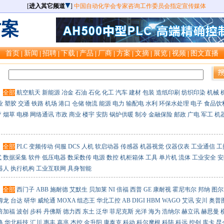
[
进入其它频道
]
中国自动化学会专家咨询工作委员会指定宣传媒体
方案
首页
新闻
招聘
下载
产品
厂商
方案
文摘
展览
视频
图文直播
|
|
|
|
|
|
|
|
|
|
：
：
全部
航空航天
新能源
冶金
石油
石化
化工
汽车
建材
包装
造纸印刷
纺织印染
机械
业
塑胶
交通
铁路
机场
港口
仓储
物流
能源
电力
输配电
水利
环保水处理
电子
食品饮
疗
烟草
电梯
网络通讯
市政
商业
楼宇
安防
锅炉供暖
制冷
金融保险
邮政
广电
军工
机
：
全部
PLC
变频传动
伺服
DCS
人机
软启动器
传感器
机器视觉
仪器仪表
工业通信
工
式
数据采集
软件
低压电器
数采数传
电源
数控
机柜箱体
工具
单片机
流体
工业安全
安
器人
执行机构
工业互联网
具身智能
：
全部
西门子
ABB
施耐德
艾默生
贝加莱
NI
倍福
西普
GE
康耐视
霍尼韦尔
邦纳
图尔
姆龙
台达
研华
威纶通
MOXA
组态王
华北工控
AB
DIGI
HBM
WAGO
艾讯
安川
奥普
倍加福
波创
步科
丹佛斯
德力西
东土
泛华
菲尼克斯
光洋
海为
浩纳尔
赫立讯
赫思曼
格
华北科技
汇川
惠丰
嘉兆
杰控
金升阳
康泰克
科动
科尔摩根
科陆
科远
控创
库卡
昆