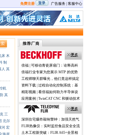
免费注册
广告服务
|
客服中心
机床
木
料
制
倍福 | 可移动青瓷屏扇门：诠释高科
器人
其
技与历史的交融
倍福行业专家为您展示 MTP 的优势
及应用
工程师聊天群曝光，他们竟这样搞定
机器视觉！
资料下载 | 过程自动化控制系统：基
控机
于 PC 的控制技术
精彩视频 | 看倍福如何助力半导体设
防
其
备的国产化
应用案例 | TwinCAT CNC 和驱动技术
在数控机床加工中的应用
克
三
深圳住宅爆炸敲响警钟：加强天然气
图
北尔
预防性检测更安全！
FLIR热像仪：实时监控食品安全全流
横河
宏
程，助力提升消费者信任！
土木工程新突破：FLIR A65+全景相
仑海岸