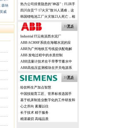
机，创新方案震撼业界！
热力公司排查隐患的“神器”：FLIR手
兰
森纳
持式热像仪，高效精准！
四川自贡“7·17火灾”致16人遇难，这
英威
样的事故该如何有效避免？
韩国锂电池工厂火灾致23人死亡，相
关企业该如何有效避免？
Industrial IT云南滇西水泥厂
ABB AC800F系统在海螺水泥的应
ABB为广州地铁五号线提供配电解
ABB 发电过程中的水质控制
ABB流量计技术在干旱季节蓄水中
ABB高低压监测模块在开关电源系
给饮料生产加点智慧
中国技能育工匠、世界标准选国手
基于机床制造业数字化的工件研发和
生产
心之所向 素履以往
长于技术 精于服务
精湛裁切 高端品质