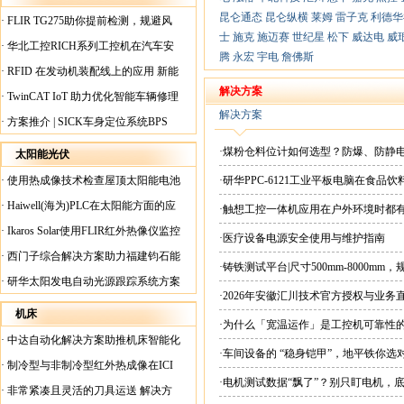
昆仑通态
昆仑纵横
莱姆
雷子克
利德华
·
FLIR TG275助你提前检测，规避风
士
施克
施迈赛
世纪星
松下
威达电
威
险！
·
华北工控RICH系列工控机在汽车安
腾
永宏
宇电
詹佛斯
全检测行业中的应用
·
RFID 在发动机装配线上的应用 新能
源汽车爆炸频发？
解决方案
·
TwinCAT IoT 助力优化智能车辆修理
解决方案
·
方案推介 | SICK车身定位系统BPS
·煤粉仓料位计如何选型？防爆、防静
太阳能光伏
·
使用热成像技术检查屋顶太阳能电池
·研华PPC-6121工业平板电脑在食
板
·
Haiwell(海为)PLC在太阳能方面的应
·触想工控一体机应用在户外环境时都
用
·
Ikaros Solar使用FLIR红外热像仪监控
·医疗设备电源安全使用与维护指南
已装太阳能电池板
·
西门子综合解决方案助力福建钧石能
·铸铁测试平台|尺寸500mm-8000mm
源飞速发展
·
研华太阳发电自动光源跟踪系统方案
·2026年安徽汇川技术官方授权与业务
现货直供平台
机床
·为什么「宽温运作」是工控机可靠性
·
中达自动化解决方案助推机床智能化
·车间设备的 “稳身铠甲”，地平铁你选
升级
·
制冷型与非制冷型红外热成像在ICI
·电机测试数据“飘了”？别只盯电机，
工厂内完美配合
·
非常紧凑且灵活的刀具运送 解决方