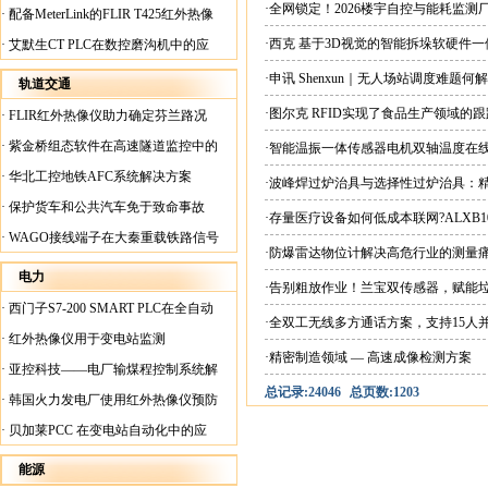
案
·全网锁定！2026楼宇自控与能耗监
·
配备MeterLink的FLIR T425红外热像
仪帮助Medite Europe Ltd加快红外检测
·西克 基于3D视觉的智能拆垛软硬件
·
艾默生CT PLC在数控磨沟机中的应
工作速度
用
·申讯 Shenxun｜无人场站调度难题
轨道交通
·图尔克 RFID实现了食品生产领域的
·
FLIR红外热像仪助力确定芬兰路况
·
紫金桥组态软件在高速隧道监控中的
·智能温振一体传感器电机双轴温度在
应用
·
华北工控地铁AFC系统解决方案
·波峰焊过炉治具与选择性过炉治具：
·
保护货车和公共汽车免于致命事故
·存量医疗设备如何低成本联网?ALXB1
·
WAGO接线端子在大秦重载铁路信号
·防爆雷达物位计解决高危行业的测量
楼设备中的应用
电力
·告别粗放作业！兰宝双传感器，赋能
·
西门子S7-200 SMART PLC在全自动
·全双工无线多方通话方案，支持15人
蓄电池短路内阻检测机上的应用
·
红外热像仪用于变电站监测
·精密制造领域 — 高速成像检测方案
·
亚控科技——电厂输煤程控制系统解
总记录:24046
总页数:1203
决方案
·
韩国火力发电厂使用红外热像仪预防
火灾
·
贝加莱PCC 在变电站自动化中的应
用
能源