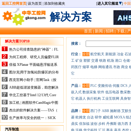
返回工控网首页
|
设为首页
|
添加到收藏夹
[
进入其它频道
]
中国
解决方案
首页
新闻
招聘
下载
|
|
|
|
解决方案TOP10
搜索：
热力公司排查隐患的“神器”：FL
行业：
全部
航空航天
新能源
冶金
石
IR手持式热像仪，高效精准！
为何工程师、研究人员偏爱FLIR
工
矿业
塑胶
交通
铁路
机场
港口
仓储
X-HS系列热像仪？精准高效是
倍福 XPlanar 平面磁悬浮输送系
药医疗
烟草
电梯
网络通讯
市政
商业
关键
统的创新应用
图尔克|用于加氢站防爆区的分布
它
式I/O解决方案
西克官网小助手 | 官网Task（按
任务选型）更新预告
产品：
全部
PLC
变频传动
伺服
DCS
ABB超低谐波变频器，助您解决
嵌入式
数据采集
软件
低压电器
数采数
电气设备运行难题！
华北工控基于Intel 12/13代 Core
它
机器人
执行机构
工业互联网
具身智
的ATX-6159嵌入式主板，推进
加工机 | 画图软件CamMagic中图
机器人市场
层整合的问题
杰出的软件解决方案——TAS（
品牌：
全部
西门子
ABB
施耐德
艾默
Turck Automation Suite）
菱
欧姆龙
台达
研华
威纶通
MOXA
组
生产效率与安全的统一：SICK
关于机器人技术传感器解决方案
鼎实
倍加福
波创
步科
丹佛斯
德力西
的采访
汽车制造
电
泓格
华北科技
汇川
惠丰
嘉兆
杰控