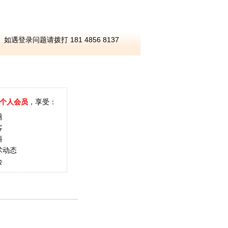
如遇登录问题请拨打 181 4856 8137
个人会员
，享受：
题
客
料
术动态
会