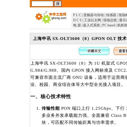
P L C
|
变频器与传动
|
传感器
|
现场
D C S
|
工业以太网
|
现场总线
|
显示
电 源
|
嵌入式系统
|
PC based
|
机柜
上海申讯 SX-OLT3600（8）GPON OL
上海申讯 SX-OLT3600（8）为 1U 机架式 GP
G.984/G.988、国内 GPON 接入网标准及 C
可兼容市面主流厂商 ONU 设备，适用于运营
业、校园、商业综合体等大中型全光接入项目。
一、核心技术特性
传输性能
PON 端口上行 1.25Gbps、下行
多业务并发承载能力强。全面兼容 Class B+
块，可匹配不同传输距离与功率需求。