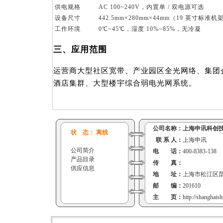
供电规格
AC 100~240V，内置单 / 双电源可选
设备尺寸
442.5mm×280mm×44mm（19 英寸标准机
工作环境
0℃~45℃，湿度 10%~85%，无冷凝
三、应用范围
运营商大型社区宽带、产业园区全光网络、集团企
酒店集群、大型楼宇综合弱电光网系统。
公司名称：
上海申讯科创
状 态： 离线
联 系 人：
上海申讯
公司简介
电 话：
400-8383-138
产品目录
传 真：
供应信息
地 址：
上海市松江区昆
邮 编：
201610
主 页：
http://shanghai