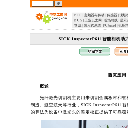
P L C
|
变频器与传动
|
传感器
|
现场
D C S
|
工业以太网
|
现场总线
|
显示
电 源
|
嵌入式系统
|
PC based
|
机柜
SICK InspectorP611智能
西克应用
概述
光纤激光切割机主要用来切割金属板材和管材
制造、航空航天等行业，SICK InspectorP
的算法为设备中激光头的整定校正提供了可靠稳