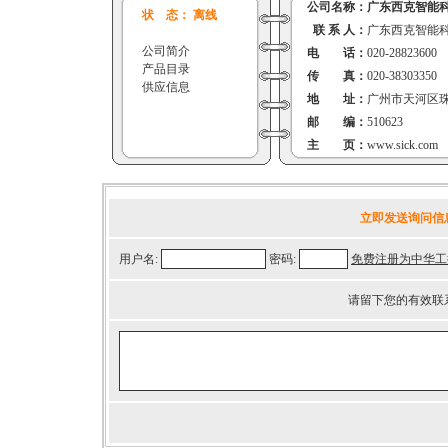
公司名称：
广东西克智能
状 态： 离线
联 系 人：
广东西克智能
公司简介
电 话：
020-28823600
产品目录
传 真：
020-38303350
供应信息
地 址：
广州市天河区珠
邮 编：
510623
主 页：
www.sick.com
立即发送询问信
用户名:
密码:
免费注册为中华工
请留下您的有效联