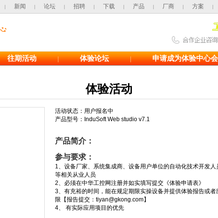
新闻
论坛
招聘
下载
产品
厂商
方案
|
|
|
|
|
|
|
|
往期活动
体验论坛
申请成为体验中心会
|
|
体验活动
活动状态：
用户报名中
产品型号：InduSoft Web studio v7.1
产品简介：
参与要求：
1、设备厂家、系统集成商、设备用户单位的自动化技术开发人
等相关从业人员
2、必须在中华工控网注册并如实填写提交《体验申请表》
3、有充裕的时间，能在规定期限实操设备并提供体验报告或者
限【报告提交：tiyan@gkong.com】
4、 有实际应用项目的优先