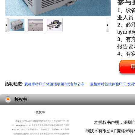
参与
1、设
业人员
2、必
tiyan@
3、有
报告要
4、有
活动动态:
麦格米特PLC体验活动第2批名单公布
麦格米特首批体验PLC 发
授权书
本授权书声明：深圳市
制技术有限公司“麦格米特M