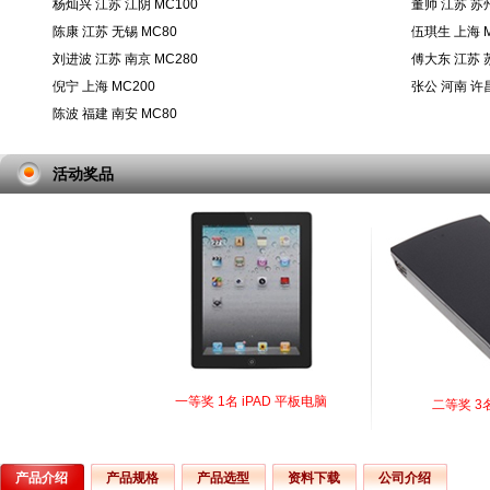
杨灿兴 江苏 江阴 MC100
董帅 江苏 苏州
陈康 江苏 无锡 MC80
伍琪生 上海 M
刘进波 江苏 南京 MC280
傅大东 江苏 苏
倪宁 上海 MC200
张公 河南 许昌
陈波 福建 南安 MC80
活动奖品
一等奖 1名 iPAD 平板电脑
二等奖 3
产品介绍
产品规格
产品选型
资料下载
公司介绍