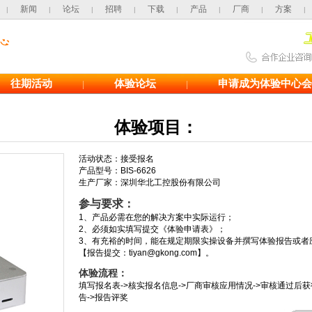
新闻
论坛
招聘
下载
产品
厂商
方案
|
|
|
|
|
|
|
|
往期活动
体验论坛
申请成为体验中心会
|
|
体验项目：
活动状态：接受报名
产品型号：BIS-6626
生产厂家：深圳华北工控股份有限公司
参与要求：
1、产品必需在您的解决方案中实际运行；
2、必须如实填写提交《体验申请表》；
3、有充裕的时间，能在规定期限实操设备并撰写体验报告或者
【报告提交：tiyan@gkong.com】。
体验流程：
填写报名表->核实报名信息->厂商审核应用情况->审核通过后获
告->报告评奖