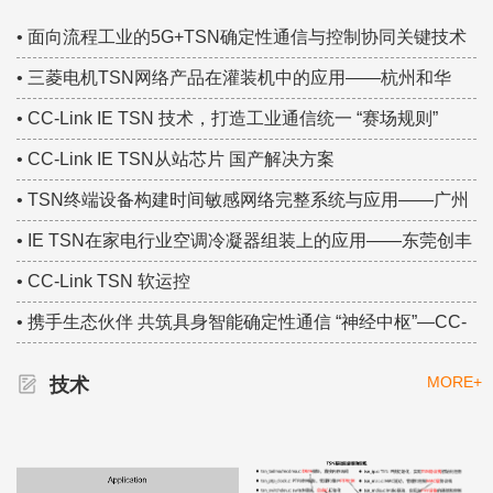
TSN技术创新案例！
• 面向流程工业的5G+TSN确定性通信与控制协同关键技术
研究——中国移动集团研究院 TSN技术大赛集锦
• 三菱电机TSN网络产品在灌装机中的应用——杭州和华
TSN技术大赛集锦
• CC-Link IE TSN 技术，打造工业通信统一 “赛场规则”
• CC-Link IE TSN从站芯片 国产解决方案
• TSN终端设备构建时间敏感网络完整系统与应用——广州
虹科 TSN技术大赛集锦
• IE TSN在家电行业空调冷凝器组装上的应用——东莞创丰
TSN技术大赛集锦
• CC-Link TSN 软运控
• 携手生态伙伴 共筑具身智能确定性通信 “神经中枢”—CC-
Link IE TSN
MORE+
技术