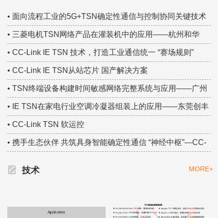
TSN技术创新案例！
• 面向流程工业的5G+TSN确定性通信与控制协同关键技术
研究——中国移动集团研究院 TSN技术大赛集锦
• 三菱电机TSN网络产品在灌装机中的应用——杭州和华
TSN技术大赛集锦
• CC-Link IE TSN 技术，打造工业通信统一 “赛场规则”
• CC-Link IE TSN从站芯片 国产解决方案
• TSN终端设备构建时间敏感网络完整系统与应用——广州
虹科 TSN技术大赛集锦
• IE TSN在家电行业空调冷凝器组装上的应用——东莞创丰
TSN技术大赛集锦
• CC-Link TSN 软运控
• 携手生态伙伴 共筑具身智能确定性通信 “神经中枢”—CC-
Link IE TSN
MORE+
技术