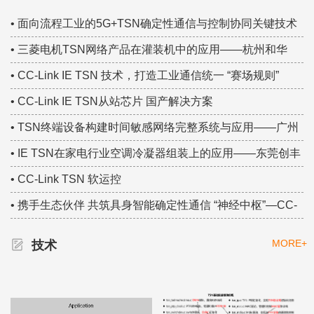
TSN技术创新案例！
• 面向流程工业的5G+TSN确定性通信与控制协同关键技术
研究——中国移动集团研究院 TSN技术大赛集锦
• 三菱电机TSN网络产品在灌装机中的应用——杭州和华
TSN技术大赛集锦
• CC-Link IE TSN 技术，打造工业通信统一 “赛场规则”
• CC-Link IE TSN从站芯片 国产解决方案
• TSN终端设备构建时间敏感网络完整系统与应用——广州
虹科 TSN技术大赛集锦
• IE TSN在家电行业空调冷凝器组装上的应用——东莞创丰
TSN技术大赛集锦
• CC-Link TSN 软运控
• 携手生态伙伴 共筑具身智能确定性通信 “神经中枢”—CC-
Link IE TSN
MORE+
技术