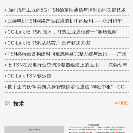
TSN技术创新案例！
• 面向流程工业的5G+TSN确定性通信与控制协同关键技术
研究——中国移动集团研究院 TSN技术大赛集锦
• 三菱电机TSN网络产品在灌装机中的应用——杭州和华
TSN技术大赛集锦
• CC-Link IE TSN 技术，打造工业通信统一 “赛场规则”
• CC-Link IE TSN从站芯片 国产解决方案
• TSN终端设备构建时间敏感网络完整系统与应用——广州
虹科 TSN技术大赛集锦
• IE TSN在家电行业空调冷凝器组装上的应用——东莞创丰
TSN技术大赛集锦
• CC-Link TSN 软运控
• 携手生态伙伴 共筑具身智能确定性通信 “神经中枢”—CC-
Link IE TSN
MORE+
技术