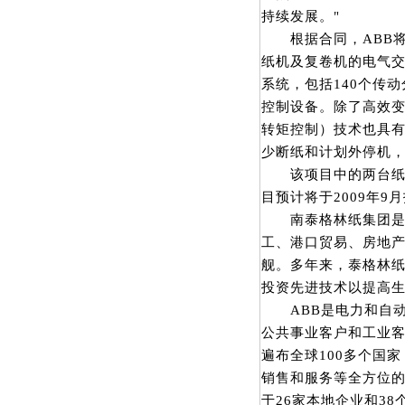
持续发展。"
根据合同，ABB将为
纸机及复卷机的电气交
系统，包括140个传动
控制设备。除了高效变频
转矩控制）技术也具
少断纸和计划外停机
该项目中的两台纸机
目预计将于2009年9
南泰格林纸集团是集
工、港口贸易、房地
舰。多年来，泰格林
投资先进技术以提高
ABB是电力和自动
公共事业客户和工业客
遍布全球100多个国家
销售和服务等全方位的
于26家本地企业和3