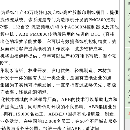
岳纸年产40万吨静电复印纸/高档胶版印刷纸项目，提供
流传统系统。该系统是专门为造纸机开发的PMC800控制
分部、132台交 流变频电机和 8个AC800M控制器以及其他
电机，ABB PMC800传动所采用的先进的 DTC（直接
有出色的增效节能效果。它可以有效提高纸机控制精度，减
，从而帮助客户提高纸机的工作效率，减少维护成本。
将由福伊特提供，每年可以生产40万吨书写纸。整个项
月投产。
制浆造纸、林业开发、发电供热、轻机制造、木材加
产开发于一体的国有大型一类企业，是国有造纸企业的旗
纸集团为了实施可持续发展，一直坚持资源战略优先，积极
生产效率，降低能源消耗。
化技术领域的全球领导厂商。ABB的技术可以帮助电力和
户提高业绩，同时降低对环境的不良影响。ABB集团业务
，拥有115,000名员工。ABB在中国拥有包括研发、制造、
业务活动。在中国的12,800名员工，在60个不同城市服务
8个销售与服务分公司。欲进一步了解ABB，请访问