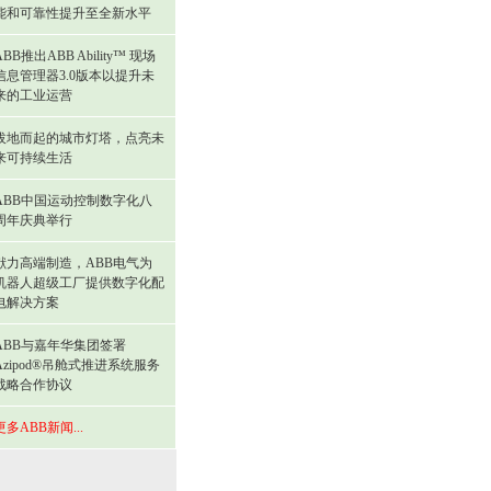
能和可靠性提升至全新水平
ABB推出ABB Ability™ 现场
信息管理器3.0版本以提升未
来的工业运营
拔地而起的城市灯塔，点亮未
来可持续生活
ABB中国运动控制数字化八
周年庆典举行
献力高端制造，ABB电气为
机器人超级工厂提供数字化配
电解决方案
ABB与嘉年华集团签署
Azipod®吊舱式推进系统服务
战略合作协议
更多ABB新闻...