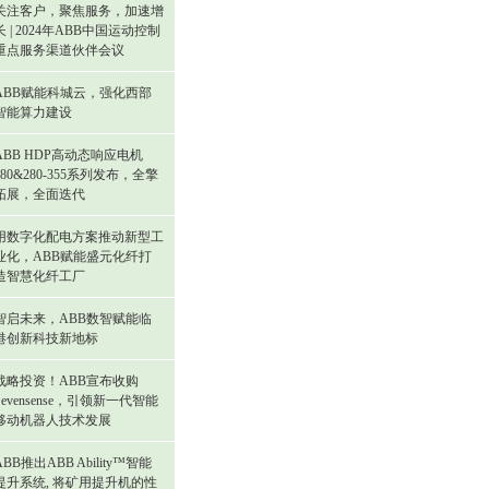
关注客户，聚焦服务，加速增
长 | 2024年ABB中国运动控制
重点服务渠道伙伴会议
ABB赋能科城云，强化西部
智能算力建设
ABB HDP高动态响应电机
180&280-355系列发布，全擎
拓展，全面迭代
用数字化配电方案推动新型工
业化，ABB赋能盛元化纤打
造智慧化纤工厂
智启未来，ABB数智赋能临
港创新科技新地标
战略投资！ABB宣布收购
Sevensense，引领新一代智能
移动机器人技术发展
ABB推出ABB Ability™智能
提升系统, 将矿用提升机的性