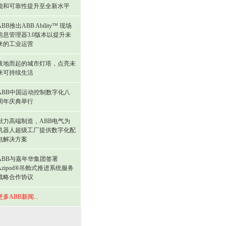
能和可靠性提升至全新水平
ABB推出ABB Ability™ 现场
信息管理器3.0版本以提升未
来的工业运营
拔地而起的城市灯塔，点亮未
来可持续生活
ABB中国运动控制数字化八
周年庆典举行
献力高端制造，ABB电气为
机器人超级工厂提供数字化配
电解决方案
ABB与嘉年华集团签署
Azipod®吊舱式推进系统服务
战略合作协议
更多ABB新闻...