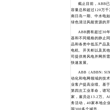
截止目前，ABB
容量总和超过120万
南日岛一期、中水电
绿色清洁风能资源的
ABB拥有超过3
器和不同规格的静止
品和各类中低压产品及
电机、开关柜以及其
司提供将风电并网所
快速发展。
ABB（ABBN: 
动化和电网领域的技
业客户提高业绩。基于
第四次工业革命，谱写
家，雇员达13.2万
务活动，40家本地企
国300多个城市。