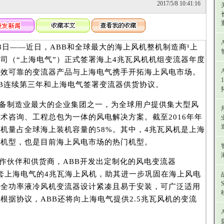
2017/5/8 10:41:16
月8日——近日，ABB和全球最大的海上风机整机制造商¹上
司（“上海电气”）正式签署海上4兆瓦风机机组变流器年度
高效可靠的变流器产品与上海电气携手开拓海上风电市场。
ABB连续第三年和上海电气签署变流器供货协议。
备制造业最大的企业集团之一，为全球用户提供集大型风
术咨询、工程总包为一体的风电解决方案。截至2016年年
机量占全球海上装机容量的58%。其中，4兆瓦风机是上海
力机型，也是目前海上风电市场的热门机型。
作伙伴和供货商，ABB开发出定制化的风电变流器
用于配套上海电气的4兆瓦海上风机，助其进一步巩固在海上风电
款全功率液冷风机变流器设计紧凑且易于安装，可广泛适用
根据协议，ABB还将向上海电气提供2.5兆瓦风机的变流