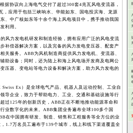
已根据协议向上海电气交付了超过300套4兆瓦风电变流器，
千瓦，应用于包括三峡响水、华能如东、国电投滨海、龙源
如东、中广核如东等十余个海上风电项目中，携手推动我国
开发利用。
0年的风力发电机研发和制造经验，拥有应用广泛的风电变流
同步补偿器解决方案，以及完备的风力发电变压器、配套产
相关服务。ABB为风机制造商提供风力发电机、变流器、
他辅助设备；同时，还为陆上和海上风电场开发商及电网公
需变压器、变电站等电力设备和解决方案，助力风力发电的
SIX Swiss Ex）是全球电气产品、机器人及运动控制、工业自
术领导企业，致力于帮助电力、工业、交通和基础设施等行
超过125年的创新历史，ABB正在不断地推动能源革命和
行业数字化的未来。ABB集团业务遍布全球100多个国
。ABB在中国拥有研发、制造、销售和工程服务等全方位的业
业，1.7万名员工遍布于139个城市，线上和线下渠道覆盖全