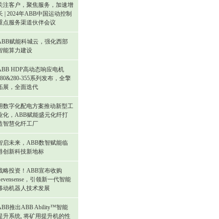
关注客户，聚焦服务，加速增
长 | 2024年ABB中国运动控制
重点服务渠道伙伴会议
ABB赋能科城云，强化西部
智能算力建设
ABB HDP高动态响应电机
180&280-355系列发布，全擎
拓展，全面迭代
用数字化配电方案推动新型工
业化，ABB赋能盛元化纤打
造智慧化纤工厂
智启未来，ABB数智赋能临
港创新科技新地标
战略投资！ABB宣布收购
Sevensense，引领新一代智能
移动机器人技术发展
ABB推出ABB Ability™智能
提升系统, 将矿用提升机的性