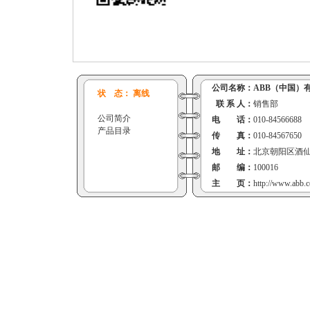
公司名称：
ABB（中国）
状 态： 离线
联 系 人：
销售部
公司简介
电 话：
010-84566688
产品目录
传 真：
010-84567650
地 址：
北京朝阳区酒仙
邮 编：
100016
主 页：
http://www.abb.c