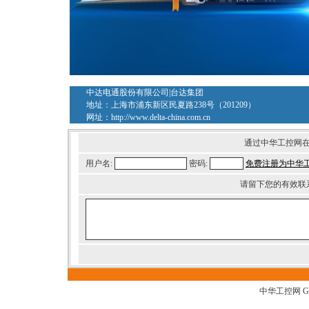
中达电通股份有限公司|台达集团
地址：上海市浦东新区民夏路238号（201209）
网址：
http://www.delta-china.com.cn
通过中华工控网
用户名:
密码:
免费注册为中华
请留下您的有效联
中华工控网 G