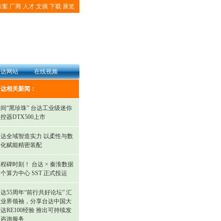
方案
厂商
人才
文摘
下载
展览
台达网站
在线视频
台达相关新闻：
间“黑珍珠” 台达工业级迷你
控器DTX500上市
台达全域智造实力 以柔性与数
字化赋能精密装配
程碑时刻！ 台达 × 秦淮数据
个算力中心 SST 正式投运
达55周年“前行共好论坛” 汇
聚业界领袖，分享台达中国大
达RE100经验 推出可持续发
展咨询服务