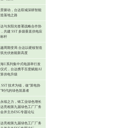
场景驱动，台达双城深耕智能
制造落地之路
台达与东阳光签署战略合作协
，共建 SST 多级垂直供电应
用标杆
穿越周期变局 台达以硬核智造
构筑光伏效能新高度
瀚海U系列集中式电源举行发
布仪式，台达携手百度赋能AI
智算供电升级
 SST 技术为锚，做“算电协
同”时代的绿色筑基者
以永续之力，铸工业绿色增长
台达亮相第九届绿色工厂厂务
会并主办ESG专题论坛
台达亮相第九届绿色工厂厂务