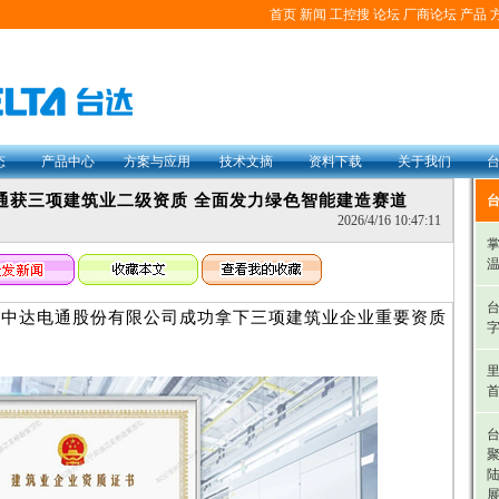
首页
新闻
工控搜
论坛
厂商论坛
产品
态
产品中心
方案与应用
技术文摘
资料下载
关于我们
通获三项建筑业二级资质 全面发力绿色智能建造赛道
2026/4/16 10:47:11
掌
温
司中达电通股份有限公司成功拿下三项建筑业企业重要资质
里
首
台
陆