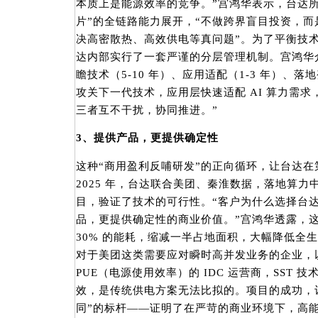
本质上是能源效率的竞争。”宫鸿华表示，台达
片”的全链路能力展开，“不做跨界盲目投资，
决高密散热、高效供电等真问题”。为了平衡技
达内部实行了一套严谨的分层管理机制。宫鸿华
瞻技术（5-10 年）、应用适配（1-3 年）、
攻关下一代技术，应用层快速适配 AI 算力需
三者互不干扰，协同推进。”
3、提供产品，更提供确定性
这种“商用盈利反哺研发”的正向循环，让台达
2025 年，台达联合美团、秦淮数据，落地算力中
目，验证了技术的可行性。“客户为什么选择台
品，更提供确定性的商业价值。”宫鸿华透露，这套
30% 的能耗，缩减一半占地面积，大幅降低全
对于美团这类需要应对瞬时高并发业务的企业，
PUE（电源使用效率）的 IDC 运营商，SST
效，是传统供电方案无法比拟的。项目的成功，
同”的标杆——证明了在严苛的商业环境下，高