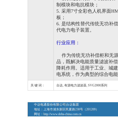
制模块和电抗模块；
5. 采用7寸全彩色人机界面HM
板；
6. 是结构性替代传统无功补
代电力电子装置。
行业应用：
作为传统无功补偿柜和无源
品，既解决电能质量滤波补偿
降耗作用。适用于工业、城建
电系统，作为典型的综合电能
关 键 词：
台达, 有源电力滤波器, SVG2000系列
中达电通股份有限公司|台达集团
地址：上海市浦东新区民夏路238号（201209）
网址：
http://www.delta-china.com.cn