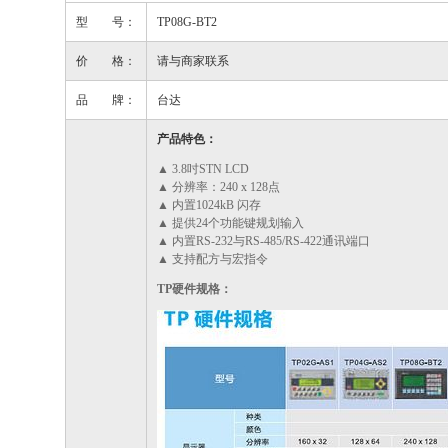
型 号：
TP08G-BT2
价 格：
请与商家联系
品 牌：
台达
产品特色：
▲ 3.8吋STN LCD
▲ 分辨率：240 x 128点
▲ 内置1024kB 闪存
▲ 提供24个功能键规划输入
▲ 内置RS-232与RS-485/RS-422通讯端口
▲ 支持配方与宏指令
TP硬件规格：