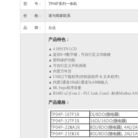
型 号：
TP04P系列一体机
价 格：
请与商家联系
品 牌：
台达
产品特色：
▲ 4.1吋STN LCD
▲ 提供0~9数字键，可自行定义功能键
▲ 密码保护功能
▲ 可自行定义开机画面
▲ 内置万年历
▲ USB口下载程序(控制器程序 & 文本程序)
▲ 内置2通道10k或1通道5kAB相输入
▲ 8K Steps程序容量
▲ RS485 x2 (Com 2 – PLC Link ,Com3 –标准Modbus A
产品规格：