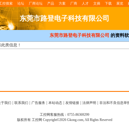
工控搜索
论坛
厂商论坛
产品
方案
厂商
人才
文摘
下载
展览
东莞市路登电子科技有限公司
东莞市路登电子科技有限公司
的资料软
有此类信息！
|
|
|
|
|
|
关于我们
联系我们
广告服务
本站动态
友情链接
法律声明
非法和不良信息举
工控网客服热线：0755-86369299
版权所有 工控网 Copyright©2026 Gkong.com, All Rights Reserved