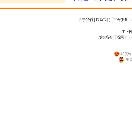
|
|
|
关于我们
联系我们
广告服务
工控网客
版权所有 工控网 Copyright
经营许可
粤公