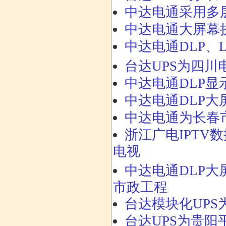
中达电通采用多
中达电通大屏幕
中达电通DLP、
台达UPS为四川
中达电通DLP显
中达电通DLP大
中达电通为长春
浙江广电IPTV数据
电视
中达电通DLP大
市政工程
台达模块化UPS
台达UPS为贵阳