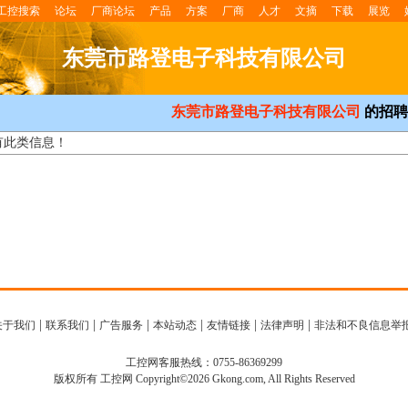
工控搜索
论坛
厂商论坛
产品
方案
厂商
人才
文摘
下载
展览
东莞市路登电子科技有限公司
东莞市路登电子科技有限公司
的招聘
有此类信息！
|
|
|
|
|
|
关于我们
联系我们
广告服务
本站动态
友情链接
法律声明
非法和不良信息举
工控网客服热线：0755-86369299
版权所有 工控网 Copyright©2026 Gkong.com, All Rights Reserved