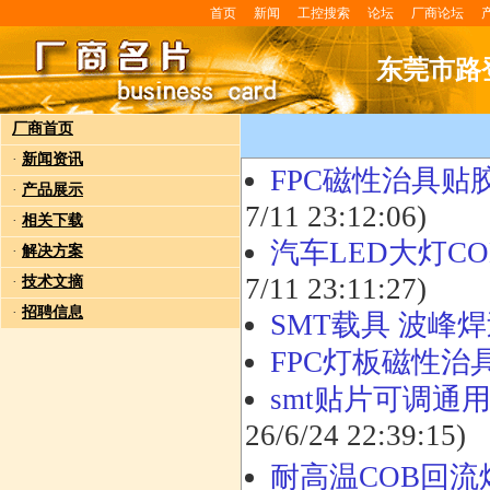
首页
新闻
工控搜索
论坛
厂商论坛
东莞市路
厂商首页
·
新闻资讯
FPC磁性治具
·
产品展示
7/11 23:12:06)
·
相关下载
汽车LED大灯C
·
解决方案
7/11 23:11:27)
·
技术文摘
·
招聘信息
SMT载具 波峰
FPC灯板磁性治
smt贴片可调通
26/6/24 22:39:15)
耐高温COB回