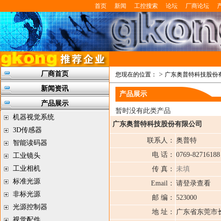
首页
新闻
工控搜索
论坛
厂商论坛
厂商首页
>
您现在的位置：
广东奥普特科技股份
新闻资讯
产品展示
产品展示
暂时没有此类产品
机器视觉系统
广东奥普特科技股份有限公司
3D传感器
联系人：
奥普特
智能读码器
电 话：
0769-8271618
工业镜头
工业相机
传 真：
未填
标准光源
Email：
请登录查看
非标光源
邮 编：
523000
光源控制器
地 址：
广东省东莞市
视觉配件