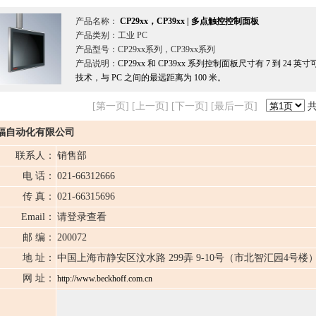
产品名称：
CP29xx，CP39xx | 多点触控控制面板
产品类别：工业 PC
产品型号：CP29xx系列，CP39xx系列
产品说明：
CP29xx 和 CP39xx 系列控制面板尺寸有 7 到 
技术，与 PC 之间的最远距离为 100 米。
[第一页] [上一页] [下一页] [最后一页]
共
福自动化有限公司
联系人：
销售部
电 话：
021-66312666
传 真：
021-66315696
Email：
请登录查看
邮 编：
200072
地 址：
中国上海市静安区汶水路 299弄 9-10号（市北智汇园4号楼
网 址：
http://www.beckhoff.com.cn