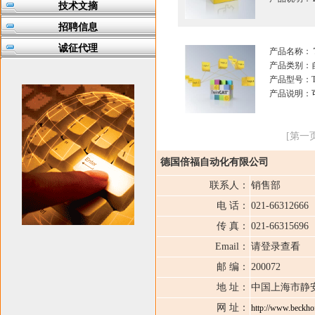
技术文摘
招聘信息
诚征代理
产品名称：
产品类别：
产品型号：Tw
产品说明：
[第一页
德国倍福自动化有限公司
联系人：
销售部
电 话：
021-66312666
传 真：
021-66315696
Email：
请登录查看
邮 编：
200072
地 址：
中国上海市静安
网 址：
http://www.beckho