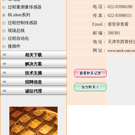
电 话：
022-83988188
过程量测量传感器
BLident系列
传 真：
022-83988111
过程控制传感器
Email：
请登录查看
现场总线
邮 编：
300381
过程自动化
地 址：
天津市西青经
接插件
网 址：
www.turck.com.cn
相关下载
解决方案
技术文摘
招聘信息
诚征代理