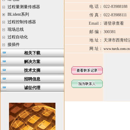
电 话：
022-83988188
过程量测量传感器
BLident系列
传 真：
022-83988111
过程控制传感器
Email：
请登录查看
现场总线
邮 编：
300381
过程自动化
地 址：
天津市西青经
接插件
网 址：
www.turck.com.cn
相关下载
解决方案
技术文摘
招聘信息
诚征代理