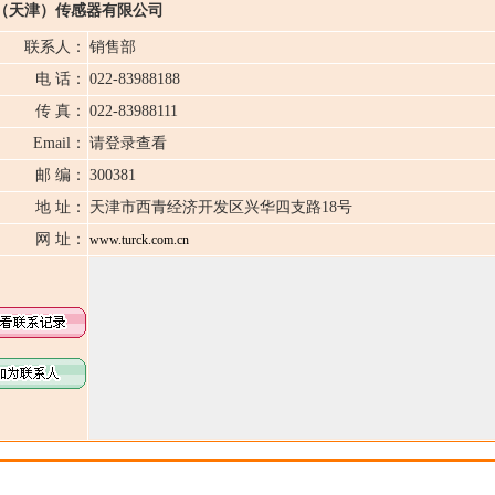
（天津）传感器有限公司
联系人：
销售部
电 话：
022-83988188
传 真：
022-83988111
Email：
请登录查看
邮 编：
300381
地 址：
天津市西青经济开发区兴华四支路18号
网 址：
www.turck.com.cn