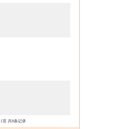
1页 共8条记录