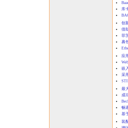
Ba
库卡
BA
创
借
菲
裹
Et
应用
We
嵌
采用
S
最
成功
Be
畅
基于
装
潮汐