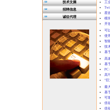
技术文摘
工
Tw
招聘信息
星
诚征代理
模
开
可
使用
智
技
基
高
基
P
高
“
最
基
可
倍
倍