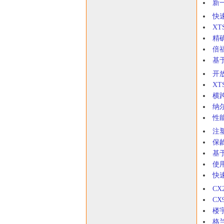
新
快
X
精
倍
基于
开
X
横
纳
性
注
保
基
使
快速
C
C
楼
格