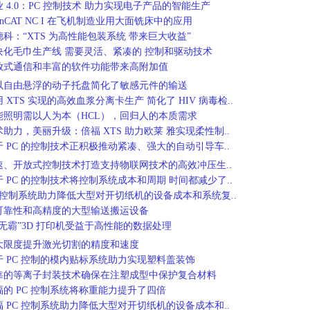
业 4.0：PC 控制技术 助力实现电子产品的智能生产
inCAT NC I 在飞机制造业用大面铣床中的应用
德科：“XTS 为高性能包装系统 带来巨大收益”
块化毛巾生产线 需要灵活、紧凑的 控制和驱动技术
放式通信和丰富的软件功能带来高附加值
以自由悬浮的动子托盘简化了敏感元件的输送
 XTS 实现的高效血浆分离卡生产 简化了 HIV 病毒检..
能照明需以人为本（HCL），回归人的本质需求
术助力，美丽升级：倍福 XTS 助力欧莱 雅实现柔性制..
于 PC 的控制技术正积极推动紧凑、强大的自动引导车..
速、开放式控制技术打造支持物联网技术的高效冲压生..
于 PC 的控制技术将控制系统成本和周期 时间都减少了..
C 控制系统助力降低大型对开切纸机的设备成本和系统复..
可靠性和高精度的大型输送搬运设备
巨无霸”3D 打印机受益于高性能的数据处理
大限度提升激光切割的精度和速度
于 PC 控制的模内贴标系统助力实现塑料盖装饰
靠的等离子封装技术确保在注塑成型中保护复合材料
福的 PC 控制系统将称重能力提升了四倍
福 PC 控制系统助力降低大型对开切纸机的设备成本和..