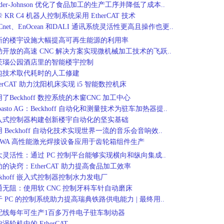
ader-Johnson 优化了食品加工的生产工序并降低了成本..
 KR C4 机器人控制系统采用 EtherCAT 技术
Cnet、EnOcean 和DALI 通讯系统灵活性更高且操作也更..
新的楼宇设施大幅提高可再生能源的利用率
助开放的高速 CNC 解决方案实现微机械加工技术的飞跃..
茨瑙公园酒店里的智能楼宇控制
包技术取代耗时的人工修建
herCAT 助力沈阳机床实现 i5 智能数控机床
了Beckhoff 数控系统的木窗CNC 加工中心
basto AG：Beckhoff 自动化和测量技术为驻车加热器提..
入式控制器构建创新楼宇自动化的坚实基础
 Beckhoff 自动化技术实现世界一流的音乐会音响效..
TIWA 高性能激光焊接设备应用于齿轮箱组件生产
大灵活性：通过 PC 控制平台能够实现横向和纵向集成..
的诀窍：EtherCAT 助力提高食品加工效率
ckhoff 嵌入式控制器控制水力发电厂
通无阻：使用软 CNC 控制牙科车针自动磨床
 PC 的控制系统助力提高瑞典铁路供电能力 | 最终用..
配线每年可生产1百多万件电子驻车制动器
涡轮机中的 EtherCAT