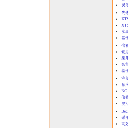
灵
先
X
X
实
基于
倍
钥
采用
智
基于
注
预
NC
倍
灵
Be
采
高效