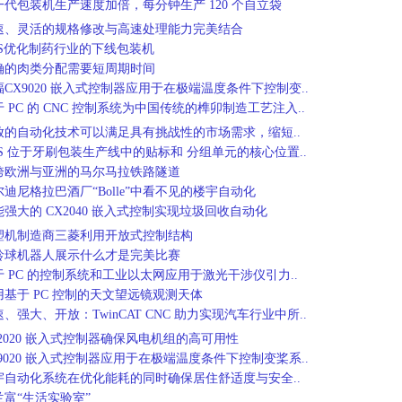
一代包装机生产速度加倍，每分钟生产 120 个自立袋
速、灵活的规格修改与高速处理能力完美结合
TS优化制药行业的下线包装机
确的肉类分配需要短周期时间
福CX9020 嵌入式控制器应用于在极端温度条件下控制变..
 PC 的 CNC 控制系统为中国传统的榫卯制造工艺注入..
放的自动化技术可以满足具有挑战性的市场需求，缩短..
TS 位于牙刷包装生产线中的贴标和 分组单元的核心位置..
跨欧洲与亚洲的马尔马拉铁路隧道
尔迪尼格拉巴酒厂“Bolle”中看不见的楼宇自动化
能强大的 CX2040 嵌入式控制实现垃圾回收自动化
塑机制造商三菱利用开放式控制结构
龄球机器人展示什么才是完美比赛
于 PC 的控制系统和工业以太网应用于激光干涉仪引力..
用基于 PC 控制的天文望远镜观测天体
、强大、开放：TwinCAT CNC 助力实现汽车行业中所..
X2020 嵌入式控制器确保风电机组的高可用性
X9020 嵌入式控制器应用于在极端温度条件下控制变桨系..
宇自动化系统在优化能耗的同时确保居住舒适度与安全..
兰富“生活实验室”