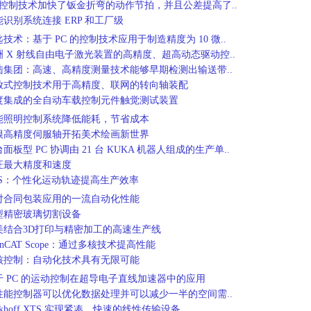
C 控制技术加快了钣金折弯的动作节拍，并且公差提高了..
能识别系统连接 ERP 和工厂级
技术：基于 PC 的控制技术应用于制造精度为 10 微..
洲 X 射线自由电子激光装置的高精度、超高动态驱动控..
陆集团：高速、高精度测量技术能够早期检测出输送带..
放式控制技术用于高精度、联网的转向轴装配
度集成的全自动车载控制元件触觉测试装置
能照明控制系统降低能耗，节省成本
0根高精度伺服轴开拓美术绘画新世界
面板型 PC 协调由 21 台 KUKA 机器人组成的生产单..
证最大精度和速度
TS：个性化运动轨迹提高生产效率
对合同包装应用的一流自动化性能
型精密玻璃切割设备
美结合3D打印与精密加工的高速生产线
inCAT Scope：通过多核技术提高性能
核控制：自动化技术具有无限可能
于 PC 的运动控制在超导电子直线加速器中的应用
性能控制器可以优化数据处理并可以减少一半的空间需..
ckhoff XTS 实现紧凑、快速的线性传输设备