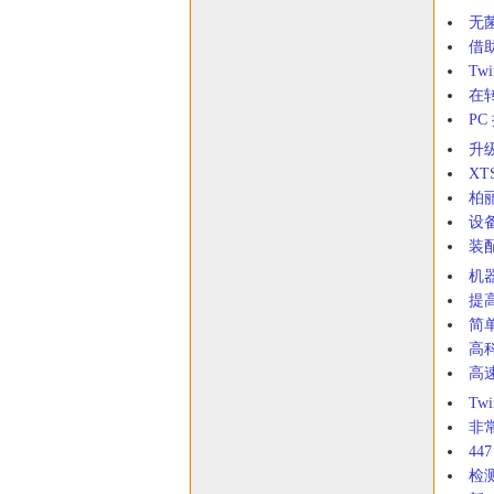
无
借
Tw
在转
P
升
X
柏
设
装
机
提
简
高
高
Tw
非
4
检