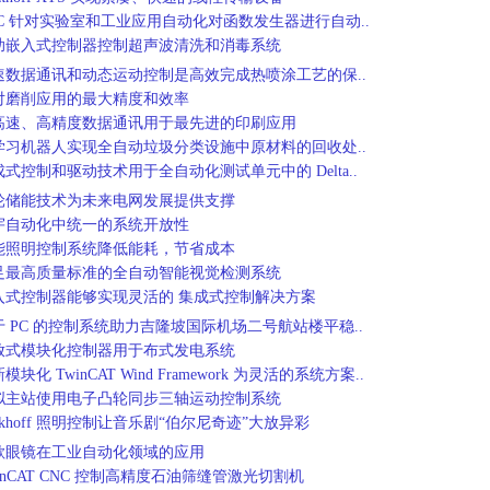
FC 针对实验室和工业应用自动化对函数发生器进行自动..
助嵌入式控制器控制超声波清洗和消毒系统
速数据通讯和动态运动控制是高效完成热喷涂工艺的保..
对磨削应用的最大精度和效率
高速、高精度数据通讯用于最先进的印刷应用
学习机器人实现全自动垃圾分类设施中原材料的回收处..
成式控制和驱动技术用于全自动化测试单元中的 Delta..
轮储能技术为未来电网发展提供支撑
宇自动化中统一的系统开放性
能照明控制系统降低能耗，节省成本
足最高质量标准的全自动智能视觉检测系统
入式控制器能够实现灵活的 集成式控制解决方案
于 PC 的控制系统助力吉隆坡国际机场二号航站楼平稳..
放式模块化控制器用于布式发电系统
模块化 TwinCAT Wind Framework 为灵活的系统方案..
拟主站使用电子凸轮同步三轴运动控制系统
ckhoff 照明控制让音乐剧“伯尔尼奇迹”大放异彩
歌眼镜在工业自动化领域的应用
inCAT CNC 控制高精度石油筛缝管激光切割机