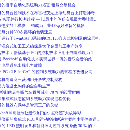
活的楼宇自动化系统助力拓宽 租赁交易机会
进的舞台控制技术在布雷根茨湖上浮动舞台上打造神奇..
TS 实现并行检测过程 — 以最小的体积实现最大吞吐量..
TS连接加工模块— 构成为工业4.0做好准备的机器
现每分钟500次循环的包装速度
运行于TwinCAT 3系统的CX5120嵌入式控制器的涂层机..
福混合式加工工艺确保最大化金属加工生产效率
匙技术：倍福基于 PC 的控制技术应用于制造精度为 1..
 Beckhoff 自动化技术实现世界一流的音乐会音响效..
能电网避免出现电力故障
 PC 和 EtherCAT 的控制系统助力测试程序改进及高..
塑机制造商三菱利用开放式控制架构
应力混凝土构件的全自动生产
 控制的真空吸气装置可减少 70 % 的设置时间
福集成式状态监测系统助力实现过程优化
活的机器布局将是智慧工厂的关键
ckhoff照明控制让音乐剧“伯尔尼奇迹”大放异彩
用倍福的集成式 PLC 和运动控制解决方案的小零件输送..
的 LED 照明设备和智能照明控制系统降低 30 % 的平..