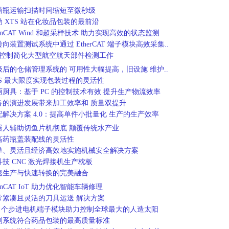
菌瓶运输扫描时间缩短至微秒级
助 XTS 站在化妆品包装的最前沿
inCAT Wind 和超采样技术 助力实现高效的状态监测
向装置测试系统中通过 EtherCAT 端子模块高效采集..
C 控制简化大型航空航天部件检测工作
级后的仓储管理系统的 可用性大幅提高，旧设施 维护..
TS 最大限度实现包装过程的灵活性
丽厨具：基于 PC 的控制技术有效 提升生产物流效率
备的演进发展带来加工效率和 质量双提升
配解决方案 4.0：提高单件小批量化 生产的生产效率
器人辅助切鱼片机彻底 颠覆传统水产业
高药瓶盖装配线的灵活性
单、灵活且经济高效地实施机械安全解决方案
科技 CNC 激光焊接机生产枕板
速生产与快速转换的完美融合
inCAT IoT 助力优化智能车辆修理
常紧凑且灵活的刀具运送 解决方案
47 个步进电机端子模块助力控制全球最大的人造太阳
测系统符合药品包装的最高质量标准