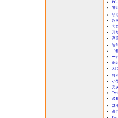
P
智
钥匙
欧
大
开
高
智
1
一台
保
X
针
小
完
Tw
多
基
高
Be