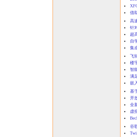
X
借
高
针
超
自
集
飞
楼
智
满
嵌
基
开
全新
虚
Be
谷
Tw