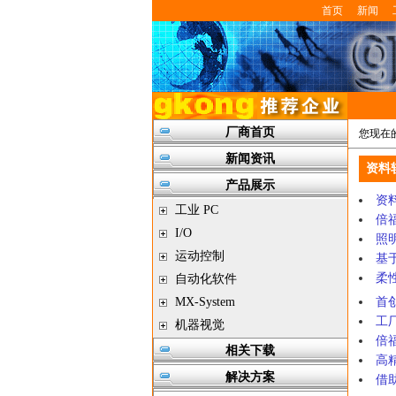
首页
新闻
厂商首页
您现在
新闻资讯
资料
产品展示
资
工业 PC
倍
I/O
照
运动控制
基于
柔性
自动化软件
MX-System
首
工
机器视觉
倍福
相关下载
高
解决方案
借